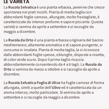
LE VARIETÀ
La
Rucola Selvatica
è una pianta erbacea, perenne che cresce
spontanea nei prati incolti. Pianta di media taglia con
abbondanti foglie carnose, allungate, molto frastagliate, è
caratterizzate da intenso profumo e sapore piccante. Questa
varietà si semina da aprile a settembre e si raccoglie da
maggio a dicembre.
La
Rucola da Orto
è una pianta erbacea originaria del bacino
mediterraneo; altamente aromatica e di sapore pungente, si
consuma in insalata. Pianta di media taglia, la si riconosce
dalle abbondanti foglie spesse, oblunghe, disposte a rosetta,
di color verde scuro. Dopo il primo taglio ricaccia
abbondantemente consentendo da 4 a 6 tagli. La
Rucola da
Orto
si semina da marzo a ottobre e si raccoglie da aprile a
dicembre.
La
Rucola Selvatica Foglia di Ulivo
ha foglie carnose di forma
allungata, simili a quelle dell’
Ulivo
ed è caratterizzata da un
aroma intenso, molto particolare. Si semina da aprile a
settembre e si raccoglie da maggio a dicembre.