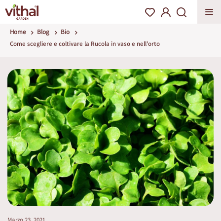
Home
Blog
Bio
Come scegliere e coltivare la Rucola in vaso e nell'orto
Marzo 23, 2021