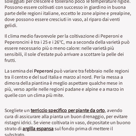
soleggiati per crescere e tollerano poco le temperature rigide.
Possono essere coltivati con successo in giardino in buona
parte delle regioni italiane, eccetto le zone alpine e prealpine,
dove possono essere cresciuti in vaso, al riparo dai venti
gelidi.
Il clima medio favorevole per la coltivazione di Peperoni e
Peperoncini è tra i 25 e i 26°C, ma a seconda della varietà può
essere necessario più o meno calore: nelle varietà più
sensibili, il sole d’estate può arrivare a scottare la pelle dei
frutti.
La semina dei
Peperoni
può variare tra febbraio nelle regioni
tra il centro e del sud Italia e marzo al nord. Per la messa a
dimora della piantina è meglio aspettare qualche mese in
più, verso aprile nelle regioni padane e alpine e a marzo in
quelle con un clima più mite.
Scegliete un
terriccio specifico per piante da orto
, avendo
cura di assicurare alla pianta un buon drenaggio, per evitare
ristagni idrici. Se viene coltivata in vaso, depositate un buono
strato di
argilla espansa
sul fondo prima di mettere il
substrato.