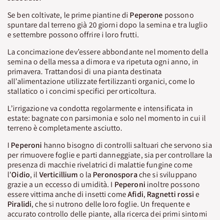
Se ben coltivate, le prime piantine di
Peperone
possono
spuntare dal terreno già 20 giorni dopo la semina e tra luglio
e settembre possono offrire i loro frutti.
La concimazione dev’essere abbondante nel momento della
semina o della messa a dimora e va ripetuta ogni anno, in
primavera. Trattandosi di una pianta destinata
all’alimentazione utilizzate fertilizzanti organici, come lo
stallatico o i concimi specifici per orticoltura.
L’irrigazione va condotta regolarmente e intensificata in
estate: bagnate con parsimonia e solo nel momento in cui il
terreno è completamente asciutto.
I
Peperoni
hanno bisogno di controlli saltuari che servono sia
per rimuovere foglie e parti danneggiate, sia per controllare la
presenza di macchie rivelatrici di malattie fungine come
l’
Oidio
, il
Verticillium
o la
Peronospora
che si sviluppano
grazie a un eccesso di umidità. I
Peperoni
inoltre possono
essere vittima anche di insetti come
Afidi
,
Ragnetti
rossi
e
Piralidi
, che si nutrono delle loro foglie. Un frequente e
accurato controllo delle piante, alla ricerca dei primi sintomi