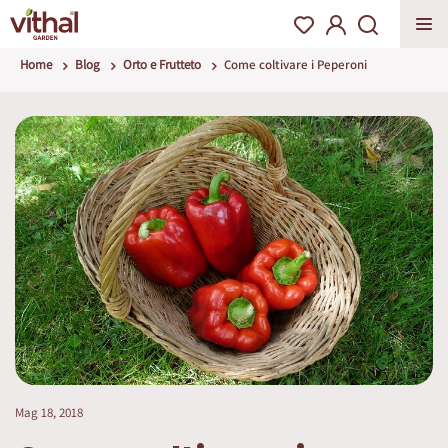
Home
Blog
Orto e Frutteto
Come coltivare i Peperoni
Mag 18, 2018