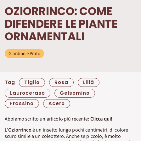
OZIORRINCO: COME
DIFENDERE LE PIANTE
ORNAMENTALI
Giardino e Prato
Tag
Tiglio
Rosa
Lillà
Lauroceraso
Gelsomino
Frassino
Acero
Abbiamo scritto un articolo più recente:
Clicca qui!
L'
Oziorrinco
è un insetto lungo pochi centimetri, di colore
scuro simile a un coleottero. Anche se piccolo, è molto