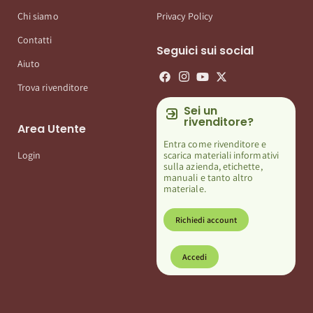
Chi siamo
Privacy Policy
Contatti
Seguici sui social
Aiuto
Trova rivenditore
Sei un
rivenditore?
Area Utente
Entra come rivenditore e
scarica materiali informativi
Login
sulla azienda, etichette,
manuali e tanto altro
materiale.
Richiedi account
Accedi