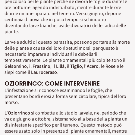
pericoloso per le piante perchè ne divora le foglie durante le
ore notturne, agendo indisturbato, mentre durante le ore
diurne rimane riparato nel terreno. Verso giugno, depone
centinaia di uova che in poco tempo si schiudono
diventando larve bianche, avide divoratrici delle radici delle
piante.
Larve e adulti di questo parassita, possono portare alla morte
delle piante a causa dei loro ripetuti morsi, per questo è
necessario imparare a individuarli e debellarli
tempestivamente. Le piante ornamentali più colpite sono il
Gelsomino
, il
Frassino
, il
Lillà
, il
Tiglio
, l'
Acero
, le
Rose
e le
siepi come il
Lauroceraso
.
OZIORRINCO: COME INTERVENIRE
L'infestazione si riconosce esaminando le foglie, che
presentano bordi erosi a forma semicircolare, tipica del loro
morso.
L'
Oziorrinco
si combatte allo stadio larvale, nel periodo che
va da giugno a ottobre, sistemando alla base della pianta un
disinfestante specifico per il terreno. Questo metodo può
essere usato solo in presenza di piante ornamentali, mentre