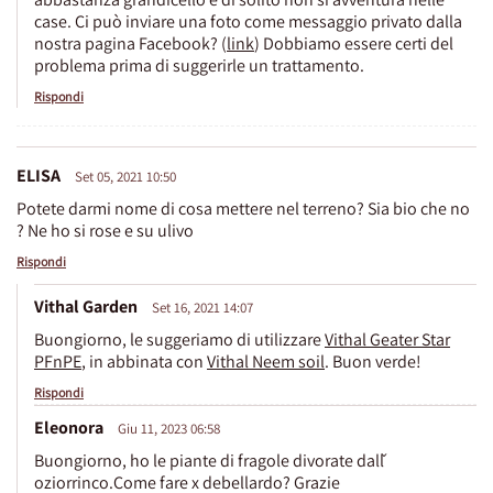
case. Ci può inviare una foto come messaggio privato dalla
nostra pagina Facebook? (
link
) Dobbiamo essere certi del
problema prima di suggerirle un trattamento.
Rispondi
ELISA
Set 05, 2021 10:50
Potete darmi nome di cosa mettere nel terreno? Sia bio che no
? Ne ho si rose e su ulivo
Rispondi
Vithal Garden
Set 16, 2021 14:07
Buongiorno, le suggeriamo di utilizzare
Vithal Geater Star
PFnPE
, in abbinata con
Vithal Neem soil
. Buon verde!
Rispondi
Eleonora
Giu 11, 2023 06:58
Buongiorno, ho le piante di fragole divorate dalľ
oziorrinco.Come fare x debellardo? Grazie