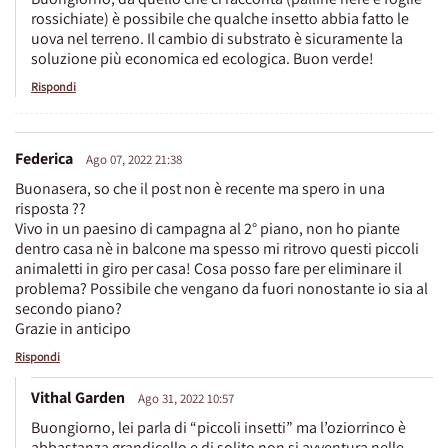
rossichiate) è possibile che qualche insetto abbia fatto le
uova nel terreno. Il cambio di substrato è sicuramente la
soluzione più economica ed ecologica. Buon verde!
Rispondi
Federica
Ago 07, 2022 21:38
Buonasera, so che il post non è recente ma spero in una
risposta ??
Vivo in un paesino di campagna al 2° piano, non ho piante
dentro casa nè in balcone ma spesso mi ritrovo questi piccoli
animaletti in giro per casa! Cosa posso fare per eliminare il
problema? Possibile che vengano da fuori nonostante io sia al
secondo piano?
Grazie in anticipo
Rispondi
Vithal Garden
Ago 31, 2022 10:57
Buongiorno, lei parla di “piccoli insetti” ma l’oziorrinco è
abbastanza grandicello e di solito non si avventura nelle