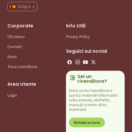
Spagna
Corporate
Info Utili
Chi siamo
Privacy Policy
Contatti
Seguici sui social
Aiuto
Trova rivenditore
Sei un
rivenditore?
Area Utente
Entra come rivenditore e
scarica materiali informativi
Login
sulla azienda, etichette,
manuali e tanto altro
materiale.
Richiedi account