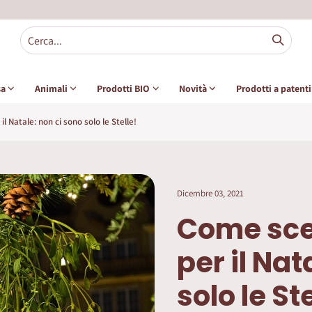
sa
Animali
Prodotti BIO
Novità
Prodotti a patent
l Natale: non ci sono solo le Stelle!
Dicembre 03, 2021
Come sceg
per il Nat
solo le St