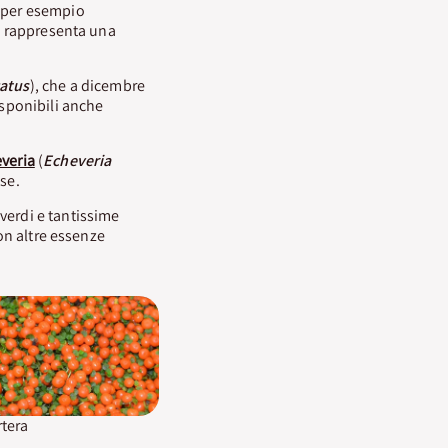
e per esempio
o, rappresenta una
atus
), che a dicembre
isponibili anche
veria
(
Echeveria
sse.
verdi e tantissime
con altre essenze
tera