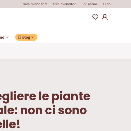
Trova rivenditore
Area rivenditori
Chi siamo
Aiuto
ino
Blog
liere le piante
ale: non ci sono
elle!