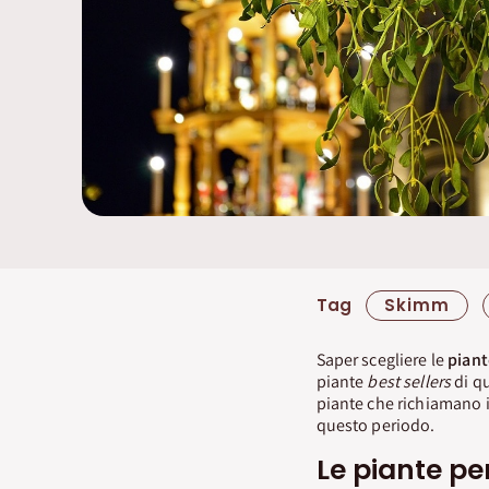
Tag
Skimm
Saper scegliere le
piant
piante
best sellers
di q
piante che richiamano i c
questo periodo.
Le piante pe