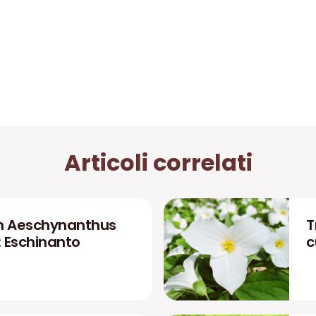
Articoli correlati
n Aeschynanthus
T
: Eschinanto
c