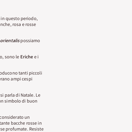
o in questo periodo,
anche, rosa e rosse
orientalis
possiamo
vo, sono le
Eriche
e i
oducono tanti piccoli
erano ampi cespi
i parla di Natale. Le
 un simbolo di buon
considerato un
 tante bacche rosse in
sse profumate. Resiste