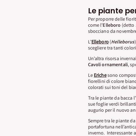
Le piante per
Per proporre delle fior
come l’
Elleboro
(detto
sbocciano da novembre 
L’
Elleboro
(
Helleborus
scegliere tra tanti colo
Un’altra risorsa invern
Cavoli ornamentali
, sp
Le
Eriche
sono composte
fiorellini di colore bian
colorati sui toni del bia
Tra le piante da bacca l’
sue foglie verdi brillan
augurio per il nuovo a
Sempre tra le piante d
portafortuna nell’antica
inverno. Interessante 