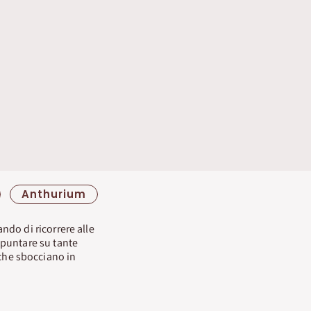
Anthurium
ando di ricorrere alle
puntare su tante
e che sbocciano in