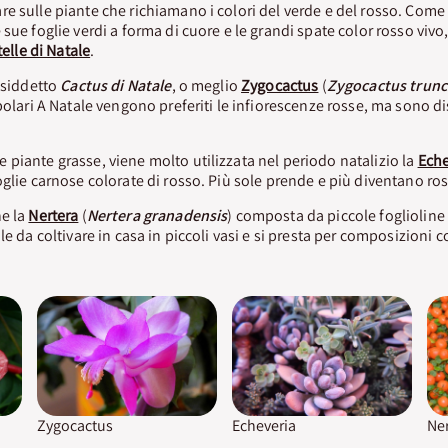
e sulle piante che richiamano i colori del verde e del rosso. Com
 sue foglie verdi a forma di cuore e le grandi spate color rosso viv
telle di Natale
.
cosiddetto
Cactus di Natale
, o meglio
Zygocactus
(
Zygocactus trunc
ubolari A Natale vengono preferiti le infiorescenze rosse, ma sono d
piante grasse, viene molto utilizzata nel periodo natalizio la
Eche
foglie carnose colorate di rosso. Più sole prende e più diventano ro
he la
Nertera
(
Nertera granadensis
) composta da piccole foglioline 
le da coltivare in casa in piccoli vasi e si presta per composizioni 
Zygocactus
Echeveria
Ner