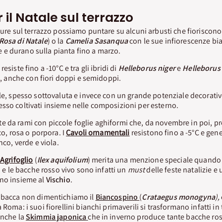
 il Natale sul terrazzo
iture sul terrazzo possiamo puntare su alcuni arbusti che fioriscon
Rosa di Natale
) o la
Camelia Sasanqua
con le sue infiorescenze bi
e durano sulla pianta fino a marzo.
) resiste fino a -10°C e tra gli ibridi di
Helleborus niger
e
Helleborus 
ri, anche con fiori doppi e semidoppi.
ale, spesso sottovaluta e invece con un grande potenziale decorati
esso coltivati insieme nelle composizioni per esterno.
 da rami con piccole foglie aghiformi che, da novembre in poi, pr
co, rosa o porpora. I
Cavoli ornamentali
resistono fino a -5°C e gen
nco, verde e viola.
Agrifoglio
(
Ilex aquifolium
) merita una menzione speciale quando s
ti e le bacche rosso vivo sono infatti un
must
delle feste natalizie e
nno insieme al
Vischio
.
a bacca non dimentichiamo il
Biancospino
(
Crataegus monogyna
)
,
 Roma: i suoi fiorellini bianchi primaverili si trasformano infatti in
anche la
Skimmi
a japonica
che in inverno produce tante bacche ro