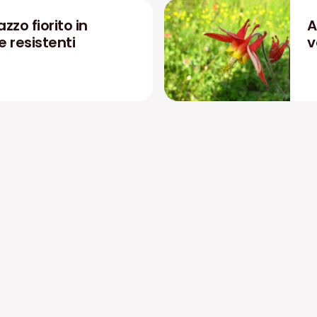
zzo fiorito in
A
 e resistenti
v