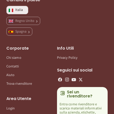
Italia
Regno Unito
Spagna
Corporate
Info Utili
Chi siamo
Privacy Policy
Contatti
Seguici sui social
Aiuto
Trova rivenditore
Sei un
rivenditore?
Area Utente
Entra come rivenditore e
scarica materiali informativi
Login
sulla azienda, etichette,