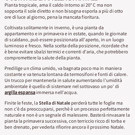
Pianta tropicale, ama il caldo intorno ai 20° C ma non
sopporta il sole diretto e non bisogna esporla a più di otto
ore di luce al giorno, pena la mancata fioritura.
Coltivata solitamente in inverno, è una pianta da
appartamento e in primavera e in estate, quando le giornate
di scaldano, può essere posizionata all'aperto, in un luogo
luminoso e fresco. Nella scelta della posizione, ricordate che
è bene evitare sbalzi termici e correnti d'aria, che potrebbero
compromettere la salute della pianta.
Predilige un clima umido, va bagnata poco ma in maniera
costante e va tenuta lontana da termosifoni e fonti di calore.
Un trucco per mantenerla in salute aumentando l'umidità
ambientale è quello di sistemare nel sottovaso un po' di
argilla espansa
immersa nell'acqua.
Finite le feste, la
Stella di Natale
perderà tutte le foglie ma
non c'è da preoccuparsi, perchè è un processo perfettamente
naturale e non è un segnale di malessere. Basterà rinvasare la
pianta la primavera successiva, con terriccio ricco di torba e
ben drenato, per vederla rifiorire ancora il prossimo Natale.