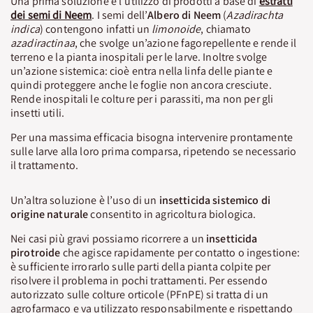
Una prima soluzione è l’utilizzo di prodotti a base di
estratti
dei semi di Neem
. I semi dell’
Albero di Neem
(
Azadirachta
indica
) contengono infatti un
limonoide
, chiamato
azadiractinaa
, che svolge un’azione fagorepellente e rende il
terreno e la pianta inospitali per le larve. Inoltre svolge
un’azione sistemica: cioè entra nella linfa delle piante e
quindi proteggere anche le foglie non ancora cresciute.
Rende inospitali le colture per i parassiti, ma non per gli
insetti utili.
Per una massima efficacia bisogna intervenire prontamente
sulle larve alla loro prima comparsa, ripetendo se necessario
il trattamento.
Un’altra soluzione è l’uso di un
insetticida sistemico di
origine naturale
consentito in agricoltura biologica.
Nei casi più gravi possiamo ricorrere a un
insetticida
pirotroide
che agisce rapidamente per contatto o ingestione:
è sufficiente irrorarlo sulle parti della pianta colpite per
risolvere il problema in pochi trattamenti. Per essendo
autorizzato sulle colture orticole (PFnPE) si tratta di un
agrofarmaco e va utilizzato responsabilmente e rispettando