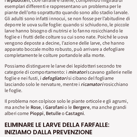
I
lepidotteri
, cioè farfalle e falene, comprendo migliaia di
esemplari differenti e rappresentano un problema per le
piante dell’orto soprattutto quando sono allo stadio larvale.
Gli adulti sono infatti innocui, se non fosse per l’abitudine di
deporre le uova sulle foglie: quando si schiudono, le piccole
larve hanno bisogno di nutrirsi e lo fanno rosicchiando le
foglie e i frutti delle colture su cui sono nate. Poiché le uova
vengono deposte a decine, l’azione delle larve, che hanno
apparato boccale molto robusto, può arrivare a defogliare
completamente le colture portandole alla morte.
Possiamo distinguere le larve dei lepidotteri secondo tre
categorie di comportamento: i
minatori
scavano gallerie nelle
foglie e nei fusti, i
defogliatori
si cibano del fogliame
lasciando solo le nervature, mentre i
ricamatori
rosicchiano
le foglie.
Il problema non colpisce solo le piante orticole e gli agrumi,
ma anche le
Rose
, i
Garofani
o le
Bergere
, ma anche grandi
alberi come
Pioppi
,
Betulle
o
Castagni
.
ELIMINARE LE LARVE DELLA FARFALLE:
INIZIAMO DALLA PREVENZIONE