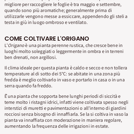
migliore per raccogliere le foglie è tra maggio e settembre,
quando sono più aromatiche; generalmente prima di
utilizzarle vengono messe a essiccare, appendendo gli steli a
testa in giù in luogo ombroso e ventilato.
COME COLTIVARE L'ORIGANO
L’
Origano
è una pianta perenne rustica, che cresce bene in
luoghi molto soleggiati o leggermente in ombra e in terreni
ben drenati, non argillosi.
Il clima ideale per questa pianta è caldo e secco e non tollera
temperature al di sotto dei 5°C: se abitate in una zona più
fredda è meglio coltivarlo in vaso e portarlo in casa o in una
serra quando fa freddo.
Ḕ una pianta che sopporta bene lunghi periodi di siccità e
teme molto i ristagni idrici, infatti viene coltivata spesso negli
interstizi di muretti e pavimentazioni o all’interno di giardini
rocciosi senza bisogno di innaffiarla. Se la si coltiva in vaso la
pianta va innaffiata con moderazione in maniera regolare,
aumentando la frequenza delle irrigazioni in estate.