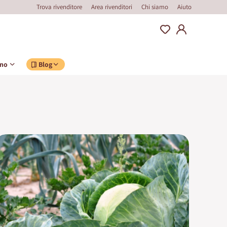
Trova rivenditore
Area rivenditori
Chi siamo
Aiuto
ino
Blog