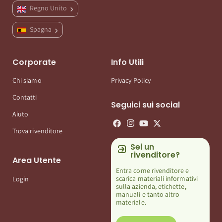
Regno Unito
Spagna
Corporate
Info Utili
Chi siamo
Privacy Policy
Contatti
Seguici sui social
Aiuto
Trova rivenditore
Sei un
rivenditore?
Area Utente
Entra come rivenditore e
scarica materiali informativi
Login
sulla azienda, etichette,
manuali e tanto altro
materiale.