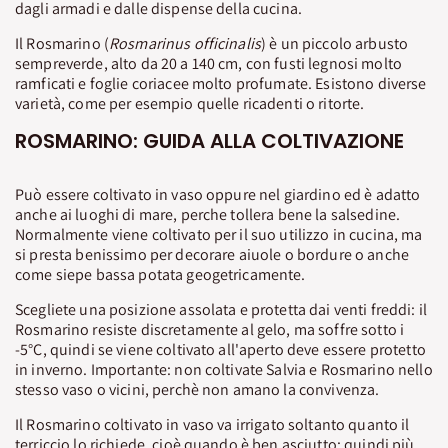
dagli armadi e dalle dispense della cucina.
Il Rosmarino (
Rosmarinus officinalis
) è un piccolo arbusto
sempreverde, alto da 20 a 140 cm, con fusti legnosi molto
ramficati e foglie coriacee molto profumate. Esistono diverse
varietà, come per esempio quelle ricadenti o ritorte.
ROSMARINO: GUIDA ALLA COLTIVAZIONE
Può essere coltivato in vaso oppure nel giardino ed è adatto
anche ai luoghi di mare, perche tollera bene la salsedine.
Normalmente viene coltivato per il suo utilizzo in cucina, ma
si presta benissimo per decorare aiuole o bordure o anche
come siepe bassa potata geogetricamente.
Scegliete una posizione assolata e protetta dai venti freddi: il
Rosmarino resiste discretamente al gelo, ma soffre sotto i
-5°C, quindi se viene coltivato all'aperto deve essere protetto
in inverno. Importante: non coltivate Salvia e Rosmarino nello
stesso vaso o vicini, perchè non amano la convivenza.
Il Rosmarino coltivato in vaso va irrigato soltanto quanto il
terriccio lo richiede, cioè quando è ben asciutto: quindi più