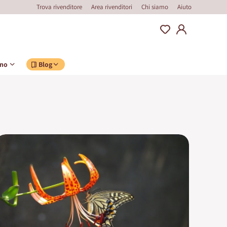
Trova rivenditore
Area rivenditori
Chi siamo
Aiuto
ino
Blog