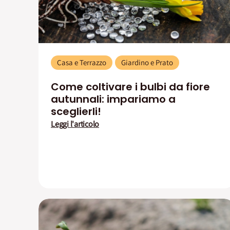
Casa e Terrazzo
Giardino e Prato
Come coltivare i bulbi da fiore
autunnali: impariamo a
sceglierli!
Leggi l'articolo