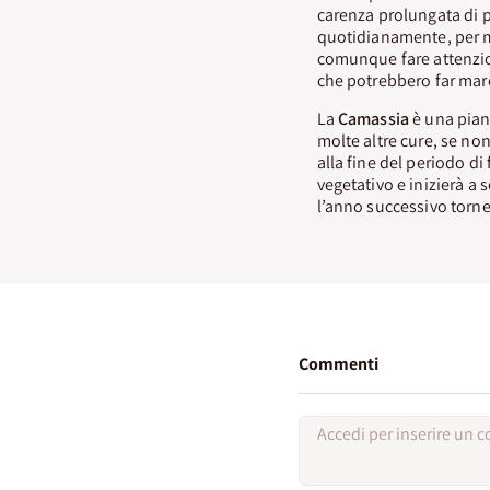
carenza prolungata di p
quotidianamente, per m
comunque fare attenzion
che potrebbero far marc
La
Camassia
è una piant
molte altre cure, se no
alla fine del periodo di 
vegetativo e inizierà a 
l’anno successivo torner
Commenti