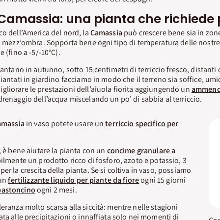
 Camassia: una pianta che richiede
co dell’America del nord, la
Camassia
può crescere bene sia in zone
in mezz’ombra. Sopporta bene ogni tipo di temperatura delle nostre 
e (fino a -5/-10°C).
iantano in autunno, sotto 15 centimetri di terriccio fresco, distanti 
piantati in giardino facciamo in modo che il terreno sia soffice, um
liorare le prestazioni dell’aiuola fiorita aggiungendo un
ammend
drenaggio dell’acqua miscelando un po’ di sabbia al terriccio.
amassia
in vaso potete usare un
terriccio specifico per
, è bene aiutare la pianta con un
concime granulare a
bilmente un prodotto ricco di fosforo, azoto e potassio, 3
r la crescita della pianta. Se si coltiva in vaso, possiamo
 un
fertilizzante liquido per piante da fiore
ogni 15 giorni
bastoncino
ogni 2 mesi.
eranza molto scarsa alla siccità: mentre nelle stagioni
ata alle precipitazioni o innaffiata solo nei momenti di