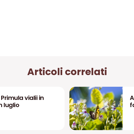
Articoli correlati
rimula vialii in
A
n luglio
f