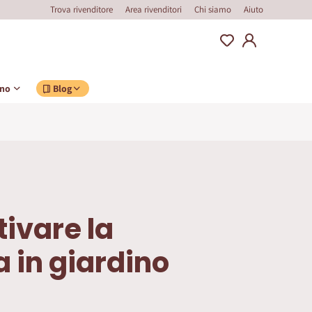
Trova rivenditore
Area rivenditori
Chi siamo
Aiuto
ino
Blog
ivare la
 in giardino