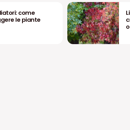
liatori: come
L
ggere le piante
c
o