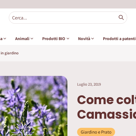
sa
Animali
Prodotti BIO
Novità
Prodotti a patent
in giardino
Luglio 23, 2019
Come colt
Camassia
Giardino e Prato