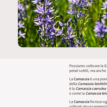
Possiamo coltivare la
C
petali sottili, ma anche 
La
Camassia
è una piant
della
Camassia leichtlin
è la
Camassia caerulea
o come la
Camassia leic
La
Camassia
fiorisce o
coltivati alcuni esemplar