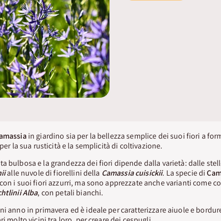
amassia
in giardino sia per la bellezza semplice dei suoi fiori a for
per la sua rusticità e la semplicità di coltivazione.
a bulbosa e la grandezza dei fiori dipende dalla varietà: dalle stel
ii
alle nuvole di fiorellini della
Camassia cuisickii
. La specie di
Cam
con i suoi fiori azzurri, ma sono apprezzate anche varianti come co
htlinii
Alba
, con petali bianchi.
gni anno in primavera ed è ideale per caratterizzare aiuole e bord
i molto vicini tra loro, per creare dei cespugli.