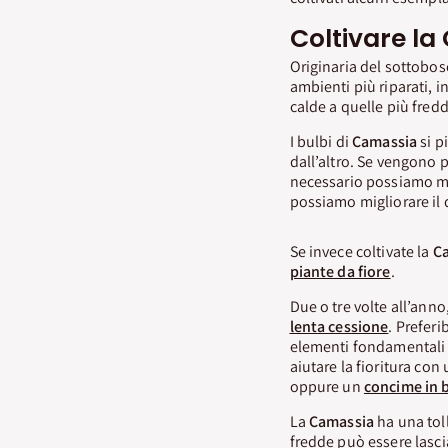
Coltivare la
Originaria del sottobos
ambienti più riparati, 
calde a quelle più fredd
I bulbi di
Camassia
si p
dall’altro. Se vengono 
necessario possiamo mig
possiamo migliorare il 
Se invece coltivate la
C
piante da fiore
.
Due o tre volte all’anno
lenta cessione
. Preferi
elementi fondamentali pe
aiutare la fioritura con
oppure un
concime in 
La
Camassia
ha una toll
fredde può essere lasci