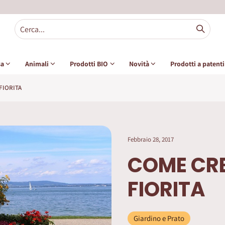
sa
Animali
Prodotti BIO
Novità
Prodotti a patent
FIORITA
Febbraio 28, 2017
COME CRE
FIORITA
Giardino e Prato