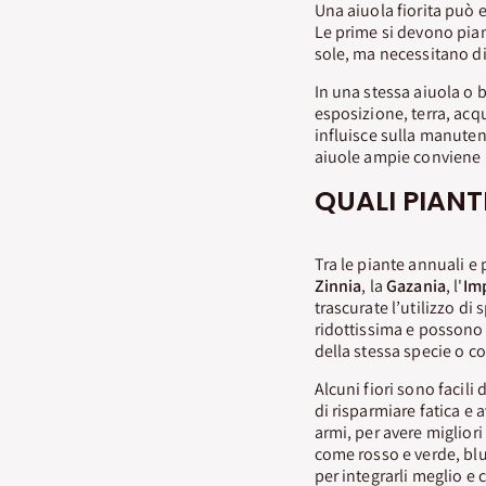
Una aiuola fiorita può
Le prime si devono pia
sole, ma necessitano d
In una stessa aiuola o 
esposizione, terra, acq
influisce sulla manutenz
aiuole ampie conviene 
QUALI PIANT
Tra le piante annuali e 
Zinnia
, la
Gazania
, l'
Im
trascurate l’utilizzo d
ridottissima e possono 
della stessa specie o c
Alcuni fiori sono facili
di risparmiare fatica e 
armi, per avere migliori
come rosso e verde, blu 
per integrarli meglio e