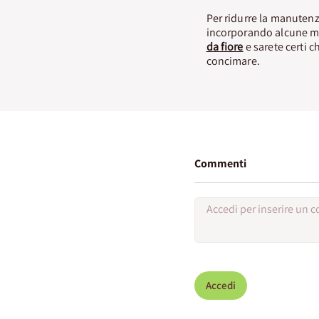
Per ridurre la manutenz
incorporando alcune m
da fiore
e sarete certi 
concimare.
Commenti
Accedi