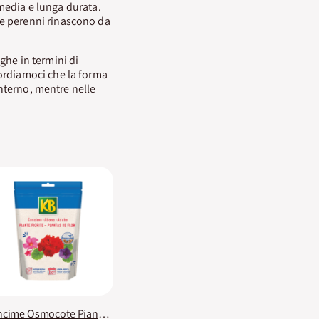
media e lunga durata.
le perenni rinascono da
ghe in termini di
ordiamoci che la forma
interno, mentre nelle
Concime Osmocote Piante Fiorite KB