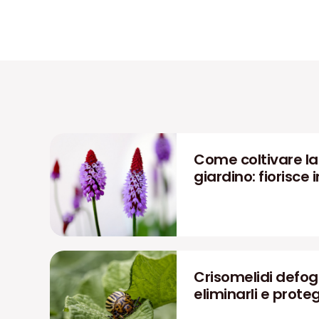
Come coltivare la P
giardino: fiorisce i
Crisomelidi defog
eliminarli e prote