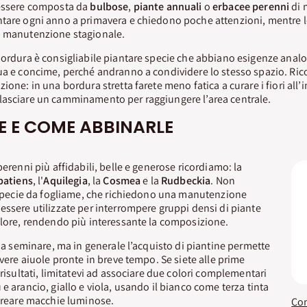
 essere composta da
bulbose
,
piante annuali
o
erbacee perenni
di 
ntare ogni anno a primavera e chiedono poche attenzioni, mentre 
i manutenzione stagionale.
bordura è consigliabile piantare specie che abbiano esigenze analo
ua e concime, perché andranno a condividere lo stesso spazio. Ric
ione: in una bordura stretta farete meno fatica a curare i fiori all’
lasciare un camminamento per raggiungere l’area centrale.
E E COME ABBINARLE
perenni più affidabili, belle e generose ricordiamo: la
patiens
, l'
Aquilegia
, la
Cosmea
e la
Rudbeckia
. Non
i specie da fogliame, che richiedono una manutenzione
essere utilizzate per interrompere gruppi densi di piante
olore, rendendo più interessante la composizione.
 da seminare, ma in generale l’acquisto di piantine permette
avere aiuole pronte in breve tempo. Se siete alle prime
 risultati, limitatevi ad associare due colori complementari
e arancio, giallo e viola, usando il bianco come terza tinta
 creare macchie luminose.