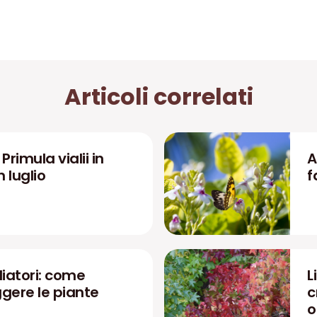
Articoli correlati
rimula vialii in
A
n luglio
f
liatori: come
L
ggere le piante
c
o