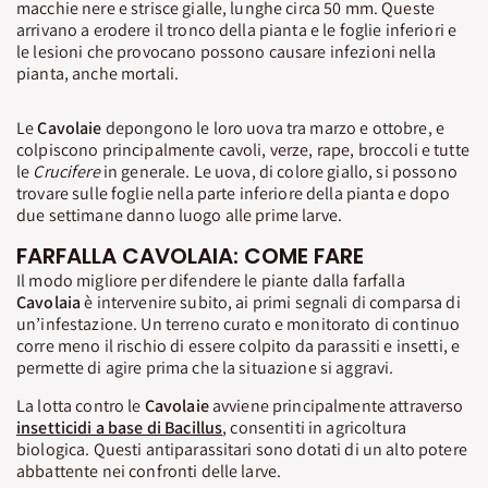
macchie nere e strisce gialle, lunghe circa 50 mm. Queste
arrivano a erodere il tronco della pianta e le foglie inferiori e
le lesioni che provocano possono causare infezioni nella
pianta, anche mortali.
Le
Cavolaie
depongono le loro uova tra marzo e ottobre, e
colpiscono principalmente cavoli, verze, rape, broccoli e tutte
le
Crucifere
in generale. Le uova, di colore giallo, si possono
trovare sulle foglie nella parte inferiore della pianta e dopo
due settimane danno luogo alle prime larve.
FARFALLA CAVOLAIA: COME FARE
Il modo migliore per difendere le piante dalla farfalla
Cavolaia
è intervenire subito, ai primi segnali di comparsa di
un’infestazione. Un terreno curato e monitorato di continuo
corre meno il rischio di essere colpito da parassiti e insetti, e
permette di agire prima che la situazione si aggravi.
La lotta contro le
Cavolaie
avviene principalmente attraverso
insetticidi a base di Bacillus
, consentiti in agricoltura
biologica. Questi antiparassitari sono dotati di un alto potere
abbattente nei confronti delle larve.