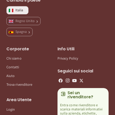
Cambia il paese
Italia
Regno Unito
Spagna
Corporate
Info Utili
Chi siamo
Privacy Policy
Contatti
Seguici sui social
Aiuto
Trova rivenditore
Sei un
rivenditore?
Area Utente
Entra come rivenditore e
scarica materiali informativi
Login
sulla azienda, etichette,