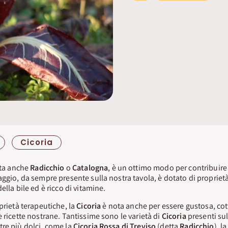
Cicoria
tta anche
Radicchio
o
Catalogna
, è un ottimo modo per contribuire
ggio, da sempre presente sulla nostra tavola, è dotato di proprietà
ella bile ed è ricco di vitamine.
prietà terapeutiche, la
Cicoria
è nota anche per essere gustosa, cott
e ricette nostrane. Tantissime sono le varietà di
Cicoria
presenti su
re più dolci, come la
Cicoria Rossa di Treviso
(detta
Radicchio
), l