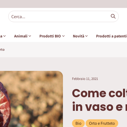
sa
Animali
Prodotti BIO
Novità
Prodotti a patent
rto
Febbraio 11, 2021
Come colt
in vaso e 
Bio
Orto e Frutteto