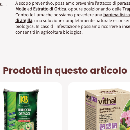
A scopo preventivo, possiamo prevenire l’attacco di parass
Estratto di Ortica RTU contro Afidi, Acari, Funghi Naturen
Molle
ed
Estratto di Ortica
, oppure posizionando delle
Tra
Contro le Lumache possiamo prevedere una
barriera fisi
di argilla
: una soluzione completamente naturale e consent
biologica. In caso di infestazione possiamo ricorrere a
inse
consentiti in agricoltura biologica.
Prodotti in questo articolo