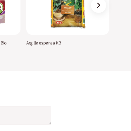
›
 Bio
Argilla espansa KB
Integrat