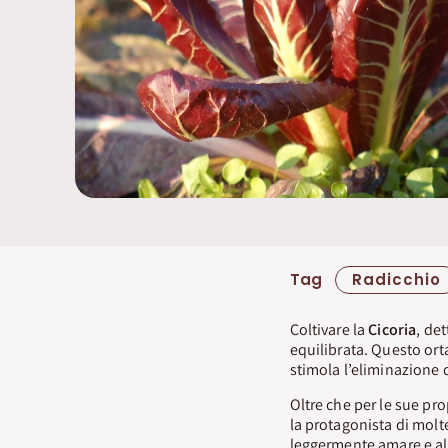
Tag
Radicchio
Coltivare la
Cicoria
, de
equilibrata. Questo orta
stimola l’eliminazione d
Oltre che per le sue pro
la protagonista di molt
leggermente amare e alt