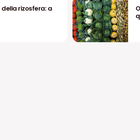
 della rizosfera: a
O
q