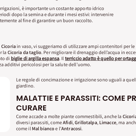
irrigazioni, è importante un costante apporto idrico
riodi dopo la semina e durante i mesi estivi: intervenire
emente al fine di garantire un buon raccolto.
a
Cicoria
in vaso, vi suggeriamo di utilizzare ampi contenitori per le
r la
Cicoria da taglio
. Per migliorare il drenaggio dell’acqua in ecc
ato di
biglie di argilla espansa
. Il
terriccio adatto è quello per ortagg
za additivi pericolosi per la salute dell’uomo.
Le regole di concimazione e irrigazione sono uguali a quell
giardino.
MALATTIE E PARASSITI: COME PR
CURARE
Come accade a molte piante commestibili, anche la
Cicori
diversi parassiti, come
Afidi
,
Grillotalpa
,
Limacce
, ma anch
come il
Mal bianco
e l’
Antracosi
.