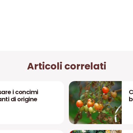
Articoli correlati
are i concimi
C
zanti di origine
b