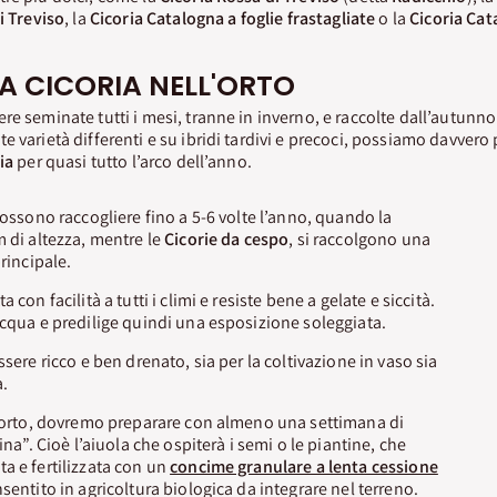
i Treviso
, la
Cicoria Catalogna a foglie frastagliate
o la
Cicoria Cat
A CICORIA NELL'ORTO
e seminate tutti i mesi, tranne in inverno, e raccolte dall’autunno
e varietà differenti e su ibridi tardivi e precoci, possiamo davver
ia
per quasi tutto l’arco dell’anno.
ossono raccogliere fino a 5-6 volte l’anno, quando la
m di altezza, mentre le
Cicorie da cespo
, si raccolgono una
principale.
 con facilità a tutti i climi e resiste bene a gelate e siccità.
acqua e predilige quindi una esposizione soleggiata.
ssere ricco e ben drenato, sia per la coltivazione in vaso sia
a.
l’orto, dovremo preparare con almeno una settimana di
ina”. Cioè l’aiuola che ospiterà i semi o le piantine, che
a e fertilizzata con un
concime granulare a lenta cessione
sentito in agricoltura biologica da integrare nel terreno.