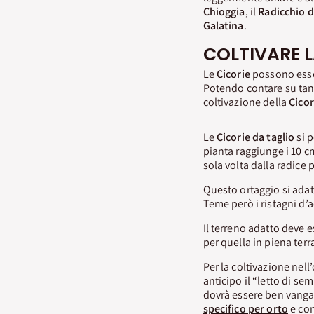
Chioggia
, il
Radicchio d
Galatina
.
COLTIVARE L
Le
Cicorie
possono esser
Potendo contare su tant
coltivazione della
Cicor
Le
Cicorie da taglio
si p
pianta raggiunge i 10 c
sola volta dalla radice 
Questo ortaggio si adatta
Teme però i ristagni d’
Il terreno adatto deve e
per quella in piena terr
Per la coltivazione nel
anticipo il “letto di sem
dovrà essere ben vangat
specifico per orto
e con