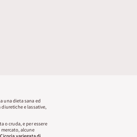
 a una dieta sana ed
 diuretiche e lassative,
a o cruda, e per essere
l mercato, alcune
a
Cicoria variegata di