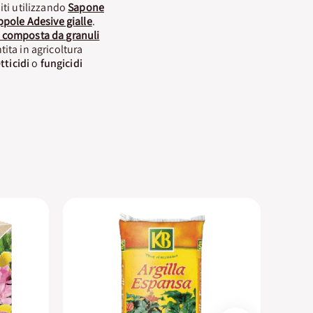
iti utilizzando
Sapone
ppole Adesive gialle
.
ca composta da granuli
ita in agricoltura
tticidi
o
fungicidi