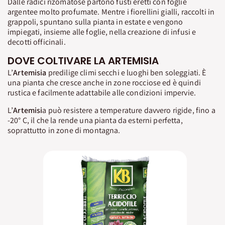
Dalle radici rizomatose partono fusti eretti con foglie
argentee molto profumate. Mentre i fiorellini gialli, raccolti in
grappoli, spuntano sulla pianta in estate e vengono
impiegati, insieme alle foglie, nella creazione di infusi e
decotti officinali.
DOVE COLTIVARE LA ARTEMISIA
L’
Artemisia
predilige climi secchi e luoghi ben soleggiati. È
una pianta che cresce anche in zone rocciose ed è quindi
rustica e facilmente adattabile alle condizioni impervie.
L’
Artemisi
a può resistere a temperature davvero rigide, fino a
-20° C, il che la rende una pianta da esterni perfetta,
soprattutto in zone di montagna.