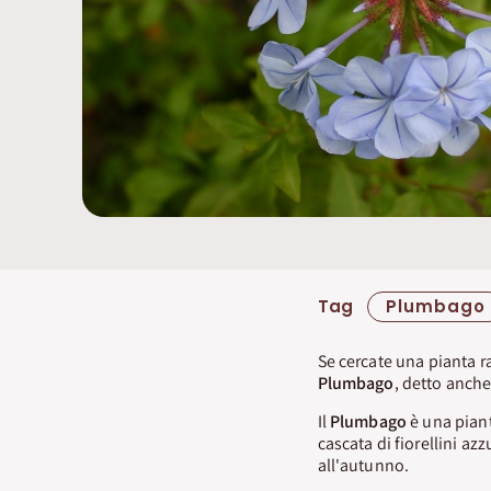
Tag
Plumbago
Se cercate una pianta ra
Plumbago
, detto anch
Il
Plumbago
è una pian
cascata di fiorellini az
all'autunno.