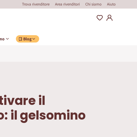
Trova rivenditore
Area rivenditori
Chi siamo
Aiuto
ino
Blog
ivare il
 il gelsomino