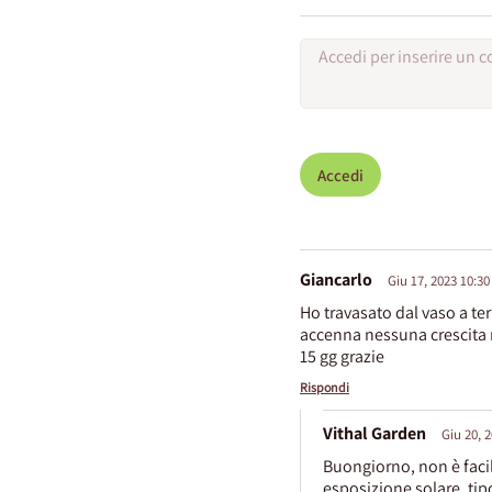
Accedi
Giancarlo
Giu 17, 2023 10:30
Ho travasato dal vaso a te
accenna nessuna crescita n
15 gg grazie
Rispondi
Vithal Garden
Giu 20, 
Buongiorno, non è facil
esposizione solare, tip