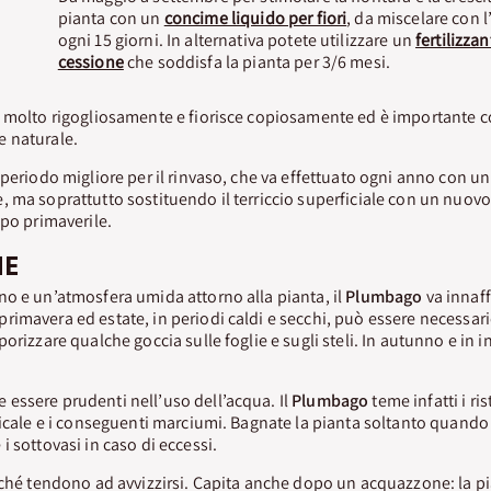
pianta con un
concime liquido per fiori
, da miscelare con l
ogni 15 giorni. In alternativa potete utilizzare un
fertilizza
cessione
che soddisfa la pianta per 3/6 mesi.
e molto rigogliosamente e fiorisce copiosamente ed è importante c
 naturale.
 periodo migliore per il rinvaso, che va effettuato ogni anno con u
 ma soprattutto sostituendo il terriccio superficiale con un nuovo 
ppo primaverile.
NE
o e un’atmosfera umida attorno alla pianta, il
Plumbago
va innaf
imavera ed estate, in periodi caldi e secchi, può essere necessari
orizzare qualche goccia sulle foglie e sugli steli. In autunno e in i
essere prudenti nell’uso dell’acqua. Il
Plumbago
teme infatti i ris
dicale e i conseguenti marciumi. Bagnate la pianta soltanto quando i
 sottovasi in caso di eccessi.
oiché tendono ad avvizzirsi. Capita anche dopo un acquazzone: la 