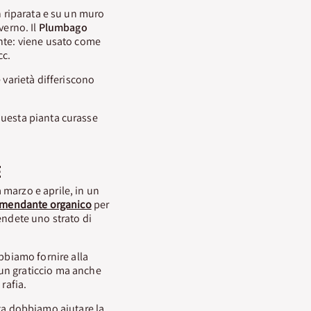
n riparata e su un muro
verno. Il
Plumbago
ante: viene usato come
cc.
e varietà differiscono
questa pianta curasse
E
a marzo e aprile, in un
mendante organico
per
tendete uno strato di
biamo fornire alla
 un graticcio ma anche
 rafia.
ita dobbiamo aiutare la