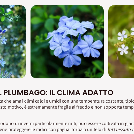
L PLUMBAGO: IL CLIMA ADATTO
a che ama i climi caldi e umidi con una temperatura costante, tipici
uesto motivo, è estremamente fragile al freddo e non sopporta temper
godono di inverni particolarmente miti, può essere coltivata in giar
bene proteggere le radici con paglia, torba o un telo di
tnt
(
tessuto 