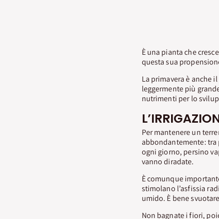
È una pianta che cresc
questa sua propensione
La primavera è anche il
leggermente più grande,
nutrimenti per lo svilu
L’IRRIGAZIO
Per mantenere un terren
abbondantemente: tra pr
ogni giorno, persino vap
vanno diradate.
È comunque importante 
stimolano l’asfissia ra
umido. È bene svuotare i
Non bagnate i fiori, p