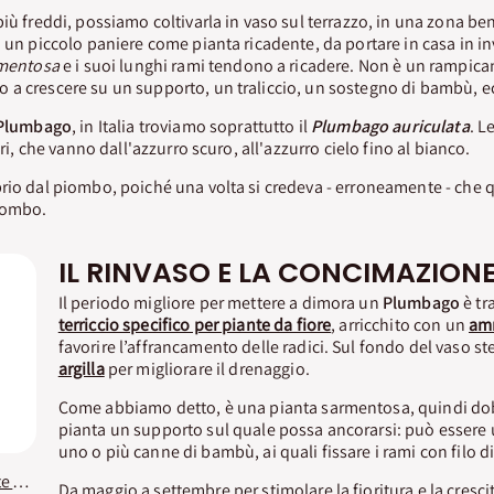
più freddi, possiamo coltivarla in vaso sul terrazzo, in una zona be
n un piccolo paniere come pianta ricadente, da portare in casa in in
mentosa
e i suoi lunghi rami tendono a ricadere. Non è un rampic
 a crescere su un supporto, un traliccio, un sostegno di bambù, e
Plumbago
, in Italia troviamo soprattutto il
Plumbago auriculata
. L
ori, che vanno dall'azzurro scuro, all'azzurro cielo fino al bianco.
rio dal piombo, poiché una volta si credeva - erroneamente - che 
iombo.
IL RINVASO E LA CONCIMAZION
Il periodo migliore per mettere a dimora un
Plumbago
è tr
terriccio specifico per piante da fiore
, arricchito con un
am
favorire l’affrancamento delle radici. Sul fondo del vaso s
argilla
per migliorare il drenaggio.
Come abbiamo detto, è una pianta sarmentosa, quindi dob
pianta un supporto sul quale possa ancorarsi: può essere
uno o più canne di bambù, ai quali fissare i rami con filo di
Terriccio Gerani e Piante Fiorite KB PREMIUM
Da maggio a settembre per stimolare la fioritura e la cresc