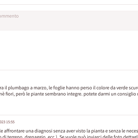
rra il plumbago a marzo, le foglie hanno perso il colore da verde scu
è fiori, però le piante sembrano integre. potete darmi un consigli
2023 15:55
e affrontare una diagnosi senza aver visto la pianta e senza le neces
o di terreno, drenaggio, ecc.). Se vuole può inviarci delle foto dett