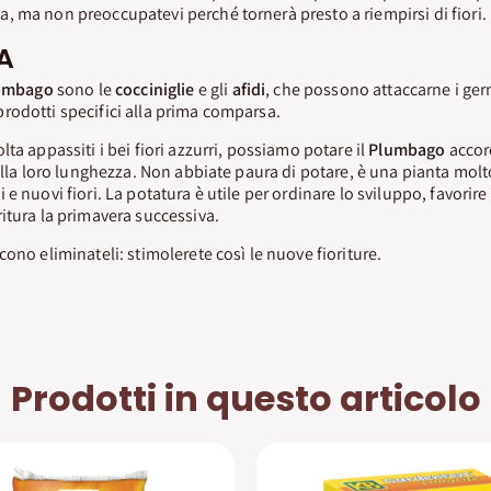
 ma non preoccupatevi perché tornerà presto a riempirsi di fiori.
A
umbago
sono le
cocciniglie
e gli
afidi
, che possono attaccarne i germo
rodotti specifici alla prima comparsa.
ta appassiti i bei fiori azzurri, possiamo potare il
Plumbago
accorc
 alla loro lunghezza. Non abbiate paura di potare, è una pianta mol
e nuovi fiori. La potatura è utile per ordinare lo sviluppo, favorire 
itura la primavera successiva.
ono eliminateli: stimolerete così le nuove fioriture.
Prodotti in questo articolo