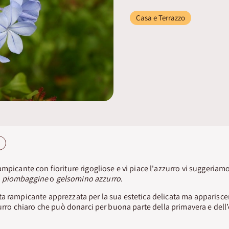
Casa e Terrazzo
mpicante con fioriture rigogliose e vi piace l'azzurro vi suggeriamo 
e
piombaggine
o
gelsomino azzurro
.
ta rampicante apprezzata per la sua estetica delicata ma appariscen
zurro chiaro che può donarci per buona parte della primavera e dell’e