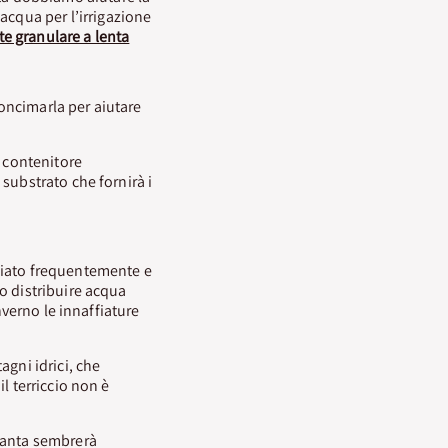
’acqua per l’irrigazione
nte granulare a lenta
oncimarla per aiutare
n contenitore
substrato che fornirà i
fiato frequentemente e
o distribuire acqua
nverno le innaffiature
tagni idrici, che
l terriccio non è
pianta sembrerà