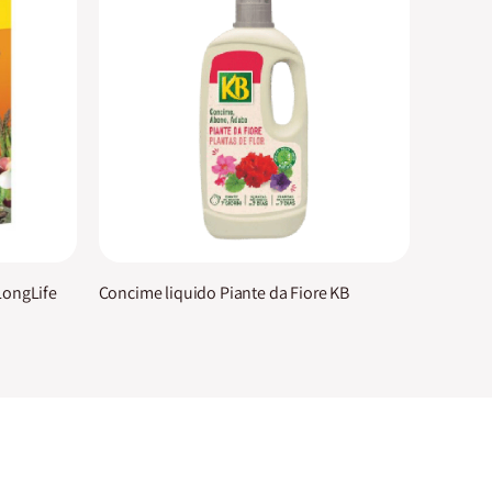
LongLife
Concime liquido Piante da Fiore KB