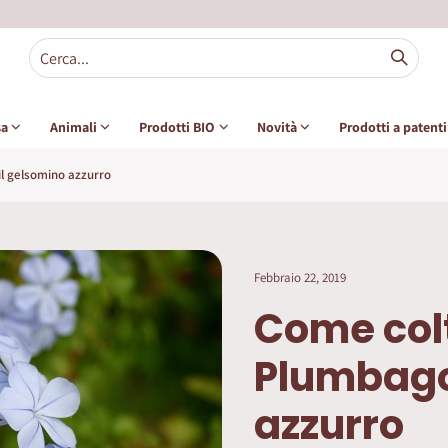
sa
Animali
Prodotti BIO
Novità
Prodotti a patent
il gelsomino azzurro
Febbraio 22, 2019
Come colt
Plumbago:
azzurro