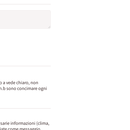
ro a vede chiaro, non
o n.b sono concimare ogni
sarie informazioni (clima,
agliate come messaggio