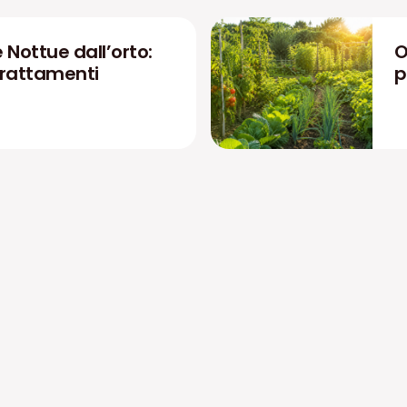
 Nottue dall’orto:
O
 trattamenti
p