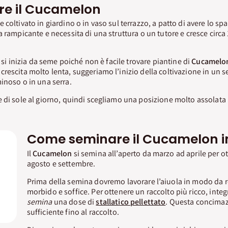
re il Cucamelon
 coltivato in giardino o in vaso sul terrazzo, a patto di avere lo spa
 rampicante e necessita di una struttura o un tutore e cresce circa 
e si inizia da seme poiché non è facile trovare piantine di
Cucamelo
rescita molto lenta, suggeriamo l’inizio della coltivazione in un 
inoso o in una serra.
 di sole al giorno, quindi scegliamo una posizione molto assolata 
Come seminare il Cucamelon i
Il
Cucamelon
si semina all’aperto da marzo ad aprile per o
agosto e settembre.
Prima della semina dovremo lavorare l’aiuola in modo da r
morbido e soffice. Per ottenere un raccolto più ricco, inte
semina
una dose di
stallatico pellettato
. Questa concimaz
sufficiente fino al raccolto.