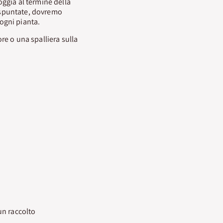
ggia al termine della
 spuntate, dovremo
ogni pianta.
re o una spalliera sulla
un raccolto