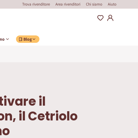
Trova rivenditore
Area rivenditori
Chi siamo
Aiuto
ino
Blog
ivare il
, il Cetriolo
no