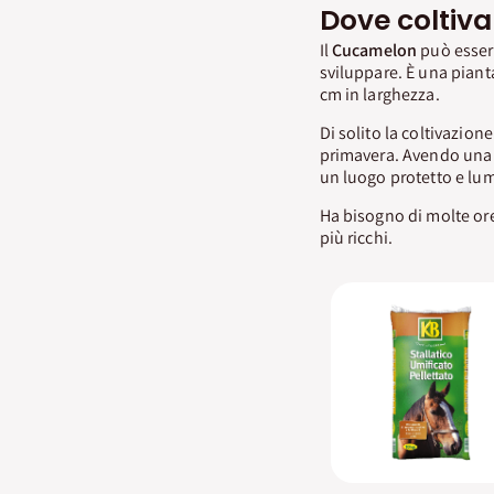
Dove coltiva
Il
Cucamelon
può essere
sviluppare. È una pianta
cm in larghezza.
Di solito la coltivazion
primavera. Avendo una c
un luogo protetto e lum
Ha bisogno di molte ore
più ricchi.