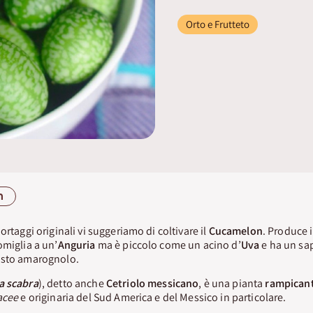
Orto e Frutteto
n
ortaggi originali vi suggeriamo di coltivare il
Cucamelon
. Produce i
omiglia a un’
Anguria
ma è piccolo come un acino d’
Uva
e ha un sap
usto amarognolo.
a scabra
), detto anche
Cetriolo messicano
, è una pianta
rampican
acee
e originaria del Sud America e del Messico in particolare.