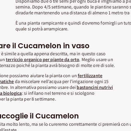
Disponiamo due o tre semi per ogni buca e irrighiamo a pio
semina. Dopo 4/5 settimane, quando le piantine saranno
diradarle mantenendo una distanza di almeno 1 metro tra 
È una pianta rampicante e quindi dovremo fornirgli un tuto
quale si potrà arrampicare.
are il Cucamelon in vaso
è simile a quella appena descritta, ma in questo caso
 un
terriccio organico per piante da orto
. Meglio usare un
terrazzo poiché la pianta avrà bisogno di molte ore di sole.
zione possiamo aiutare la pianta con un
fertilizzante
matiche
da miscelare nell’acqua per l’irrigazione ogni 15
embre. In alternativa possiamo usare dei
bastoncini nutrivi
ra biologica
: si infilano nel terreno e si sciolgono
r la pianta per 8 settimane.
accoglie il Cucamelon
ita molto lento, ma se lo cureremo correttamente ci premierà con 
ll’estate.