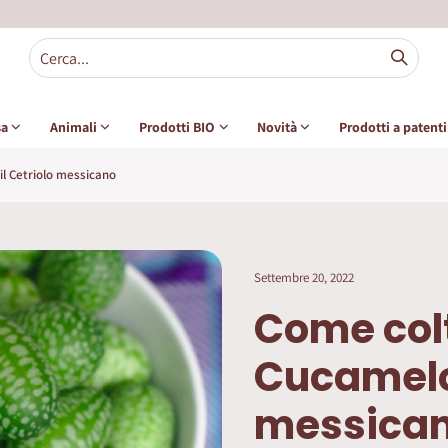
sa
Animali
Prodotti BIO
Novità
Prodotti a patent
il Cetriolo messicano
Settembre 20, 2022
Come colt
Cucamelon
messica