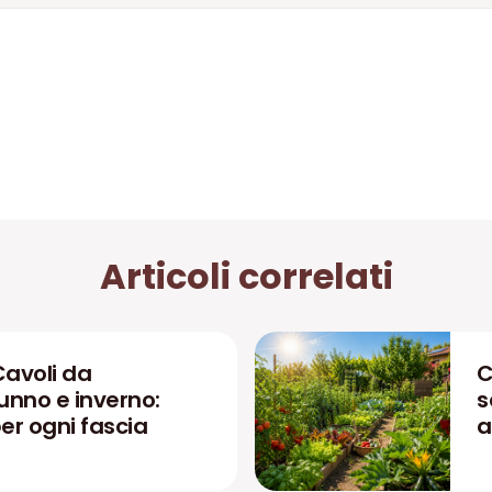
Articoli correlati
Cavoli da
C
unno e inverno:
s
r ogni fascia
a