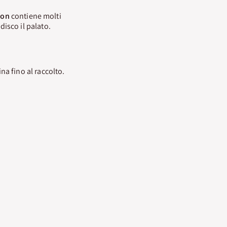
lon
contiene molti
isco il palato.
a fino al raccolto.