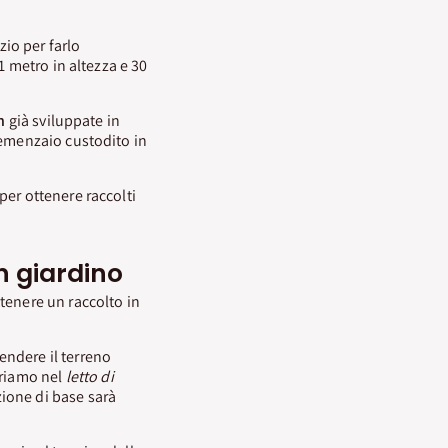
zio per farlo
1 metro in altezza e 30
n
già sviluppate in
semenzaio custodito in
per ottenere raccolti
n giardino
ttenere un raccolto in
endere il terreno
griamo nel
letto di
ione di base sarà