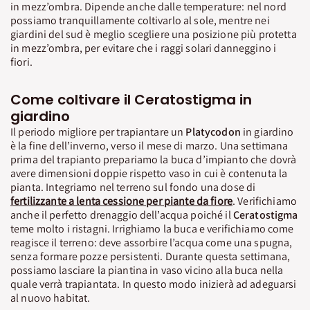
in mezz’ombra. Dipende anche dalle temperature: nel nord
possiamo tranquillamente coltivarlo al sole, mentre nei
giardini del sud è meglio scegliere una posizione più protetta
in mezz’ombra, per evitare che i raggi solari danneggino i
fiori.
Come coltivare il Ceratostigma in
giardino
Il periodo migliore per trapiantare un
Platycodon
in giardino
è la fine dell’inverno, verso il mese di marzo. Una settimana
prima del trapianto prepariamo la buca d’impianto che dovrà
avere dimensioni doppie rispetto vaso in cui è contenuta la
pianta. Integriamo nel terreno sul fondo una dose di
fertilizzante a lenta cessione per piante da fiore
. Verifichiamo
anche il perfetto drenaggio dell’acqua poiché il
Ceratostigma
teme molto i ristagni. Irrighiamo la buca e verifichiamo come
reagisce il terreno: deve assorbire l’acqua come una spugna,
senza formare pozze persistenti. Durante questa settimana,
possiamo lasciare la piantina in vaso vicino alla buca nella
quale verrà trapiantata. In questo modo inizierà ad adeguarsi
al nuovo habitat.