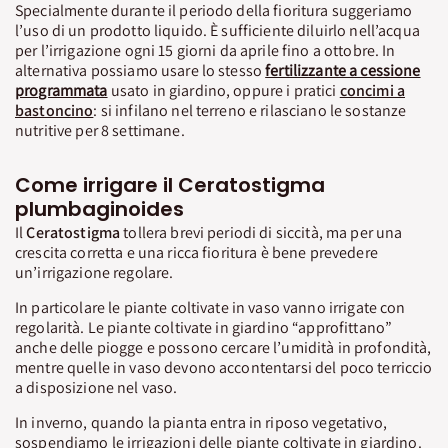
Specialmente durante il periodo della fioritura suggeriamo
l’uso di un prodotto liquido. È sufficiente diluirlo nell’acqua
per l’irrigazione ogni 15 giorni da aprile fino a ottobre. In
alternativa possiamo usare lo stesso
fertilizzante a cessione
programmata
usato in giardino, oppure i pratici
concimi a
bastoncino
: si infilano nel terreno e rilasciano le sostanze
nutritive per 8 settimane.
Come irrigare il Ceratostigma
plumbaginoides
Il
Ceratostigma
tollera brevi periodi di siccità, ma per una
crescita corretta e una ricca fioritura è bene prevedere
un’irrigazione regolare.
In particolare le piante coltivate in vaso vanno irrigate con
regolarità. Le piante coltivate in giardino “approfittano”
anche delle piogge e possono cercare l’umidità in profondità,
mentre quelle in vaso devono accontentarsi del poco terriccio
a disposizione nel vaso.
In inverno, quando la pianta entra in riposo vegetativo,
sospendiamo le irrigazioni delle piante coltivate in giardino.