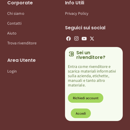
Corporate
Info Utili
Chi siamo
Privacy Policy
Contatti
Seguici sui social
Aiuto
Trova rivenditore
Sei un
rivenditore?
Area Utente
Entra come rivenditore e
scarica materiali informativi
Login
sulla azienda, etichette,
manuali e tanto altro
materiale.
Richiedi account
Accedi