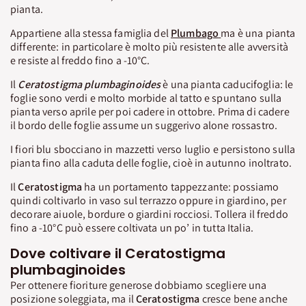
pianta.
Appartiene alla stessa famiglia del
Plumbago
ma è una pianta
differente: in particolare è molto più resistente alle avversità
e resiste al freddo fino a -10°C.
Il
Ceratostigma
plumbaginoides
è una pianta caducifoglia: le
foglie sono verdi e molto morbide al tatto e spuntano sulla
pianta verso aprile per poi cadere in ottobre. Prima di cadere
il bordo delle foglie assume un suggerivo alone rossastro.
I fiori blu sbocciano in mazzetti verso luglio e persistono sulla
pianta fino alla caduta delle foglie, cioè in autunno inoltrato.
Il
Ceratostigma
ha un portamento tappezzante: possiamo
quindi coltivarlo in vaso sul terrazzo oppure in giardino, per
decorare aiuole, bordure o giardini rocciosi. Tollera il freddo
fino a -10°C può essere coltivata un po’ in tutta Italia.
Dove coltivare il Ceratostigma
plumbaginoides
Per ottenere fioriture generose dobbiamo scegliere una
posizione soleggiata, ma il
Ceratostigma
cresce bene anche