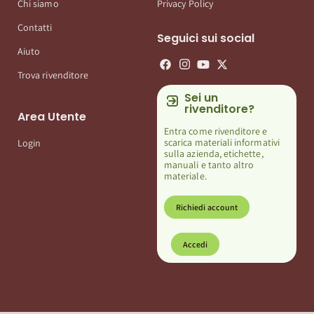
Chi siamo
Privacy Policy
Contatti
Seguici sui social
Aiuto
Trova rivenditore
Sei un
rivenditore?
Area Utente
Entra come rivenditore e
scarica materiali informativi
Login
sulla azienda, etichette,
manuali e tanto altro
materiale.
Richiedi account
Accedi