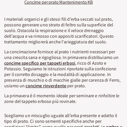
Concime per prato Mantenimento KB
I materiali organici e gli stessi fili d’erba seccati sul prato,
possono generare uno strato di feltro sulla superficie del
suolo. Ostacola la respirazione e il veloce drenaggio
dell’acqua e va rimosso con appositi scarificatori. Questo
trattamento migliorerà anche l'arieggiatura del suolo.
La concimazione fornisce al prato i nutrienti necessari per
una crescita sana e rigogliosa. In primavera distribuiamo un
concime specifico per tappeti erbosi
, ricco di Azoto e
Potassio. Seguiamo le istruzioni riportate sulla confezione
per il corretto dosaggio e la modalità di applicazione. In
presenza di muschio o di macchie gialle per carenza di Ferro,
usiamo un
concime rinverdente
per prato.
La primavera è il momento ideale per seminare e rinfoltire le
zone del tappeto erboso più rovinate.
Scegliamo un miscuglio uguale all’erba presente e adatto il
tipo di prato. Ci sono sementi specifiche anche per
condizioni “limite”, come quelle per prati
assolati
, in
ombra
o