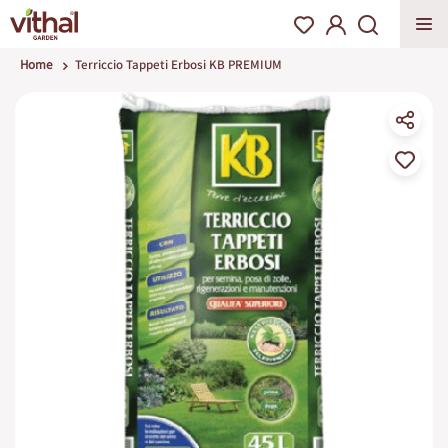
Home
Terriccio Tappeti Erbosi KB PREMIUM
Vai
alla
fine
della
galleria
di
immagini