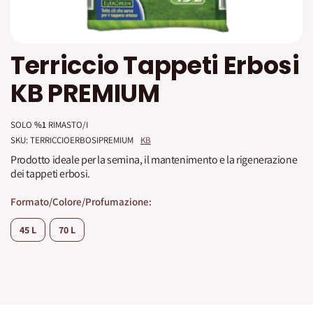
Vai
Terriccio Tappeti Erbosi
all'inizio
della
KB PREMIUM
galleria
di
immagini
SOLO
%1
RIMASTO/I
SKU: 
TERRICCIOERBOSIPREMIUM
KB
Prodotto ideale per la semina, il mantenimento e la rigenerazione
dei tappeti erbosi.
Formato/Colore/Profumazione
45 L
70 L