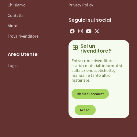
Chi siamo
Privacy Policy
Contatti
Seguici sui social
Aiuto
Trova rivenditore
Sei un
rivenditore?
Area Utente
Entra come rivenditore e
scarica materiali informativi
Login
sulla azienda, etichette,
manuali e tanto altro
materiale.
Richiedi account
Accedi