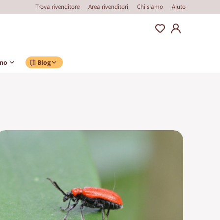
Trova rivenditore
Area rivenditori
Chi siamo
Aiuto
ino
Blog