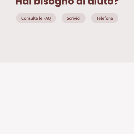
Hai bisogno di aiuto?
Consulta le FAQ
Scrivici
Telefona
ate
Info Utili
Privacy Policy
Seguici sui social
nditore