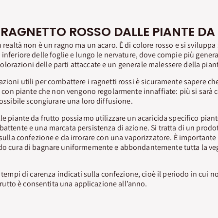
L RAGNETTO ROSSO DALLE PIANTE DA
n realtà non è un ragno ma un acaro. È di colore rosso e si sviluppa
 inferiore delle foglie e lungo le nervature, dove compie più genera
orazioni delle parti attaccate e un generale malessere della pian
zioni utili per combattere i ragnetti rossi è sicuramente sapere ch
eni con piante che non vengono regolarmente innaffiate: più si sarà 
possibile scongiurare una loro diffusione.
le piante da frutto possiamo utilizzare un acaricida specifico piante
battente e una marcata persistenza di azione. Si tratta di un prod
 sulla confezione e da irrorare con una vaporizzatore. È importante i
ndo cura di bagnare uniformemente e abbondantemente tutta la veg
i tempi di carenza indicati sulla confezione, cioè il periodo in cui
a frutto è consentita una applicazione all’anno.