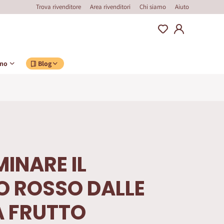
Trova rivenditore
Area rivenditori
Chi siamo
Aiuto
ino
Blog
MINARE IL
 ROSSO DALLE
A FRUTTO