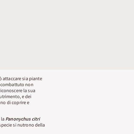
ò attaccare sia piante
va combattuto non
riconoscere la sua
nutrimento, e dei
no di coprire e
, la
Panonychus citri
 specie si nutrono della