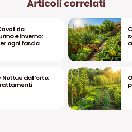
Articoli correlati
Cavoli da
C
unno e inverno:
s
r ogni fascia
a
 Nottue dall’orto:
O
 trattamenti
p