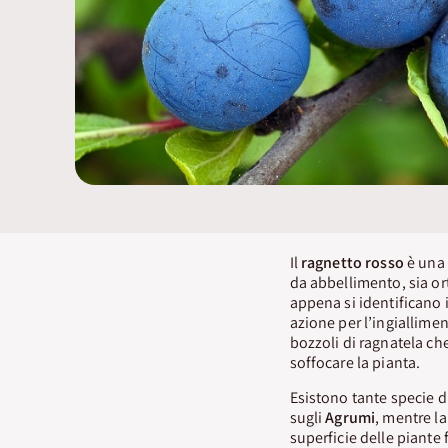
Il
ragnetto rosso
è una 
da abbellimento, sia ort
appena si identificano i
azione per l’ingiallimen
bozzoli di ragnatela ch
soffocare la pianta.
Esistono tante specie di
sugli
Agrumi
, mentre l
superficie delle piante 