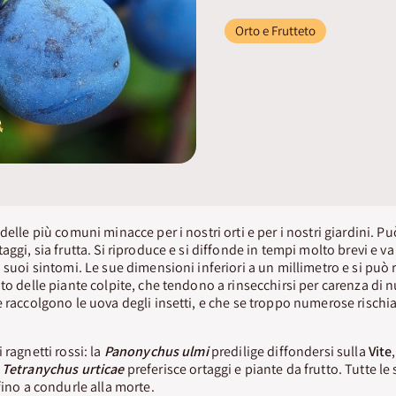
Orto e Frutteto
delle più comuni minacce per i nostri orti e per i nostri giardini. Pu
aggi, sia frutta. Si riproduce e si diffonde in tempi molto brevi e 
 suoi sintomi. Le sue dimensioni inferiori a un millimetro e si può 
to delle piante colpite, che tendono a rinsecchirsi per carenza di 
e raccolgono le uova degli insetti, e che se troppo numerose rischia
 ragnetti rossi: la
Panonychus ulmi
predilige diffondersi sulla
Vite
a
Tetranychus urticae
preferisce ortaggi e piante da frutto. Tutte le
fino a condurle alla morte.