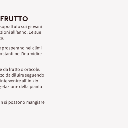
 FRUTTO
 soprattuto sui giovani
zioni all’anno. Le sue
ta.
e prosperano nei climi
costanti nell’inumidire
 da frutto o orticole.
otto da diluire seguendo
ntervenire all’inizio
etazione della pianta
 non si possono mangiare