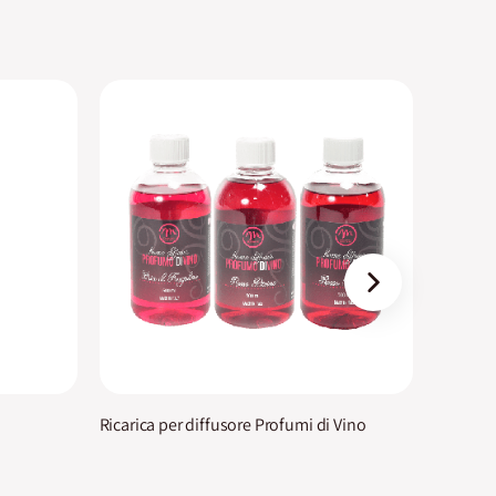
›
Ricarica per diffusore Profumi di Vino
Integrat
Combineo