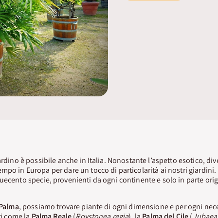
ardino è possibile anche in Italia. Nonostante l’aspetto esotico, dive
po in Europa per dare un tocco di particolarità ai nostri giardini. 
uecento specie, provenienti da ogni continente e solo in parte orig
Palma
, possiamo trovare piante di ogni dimensione e per ogni nec
tri come la
Palma Reale
(
Roystonea regia
), la
Palma del Cile
(
Jubaea 