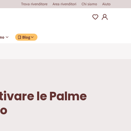
Trova rivenditore
Area rivenditori
Chi siamo
Aiuto
ino
Blog
ivare le Palme
no