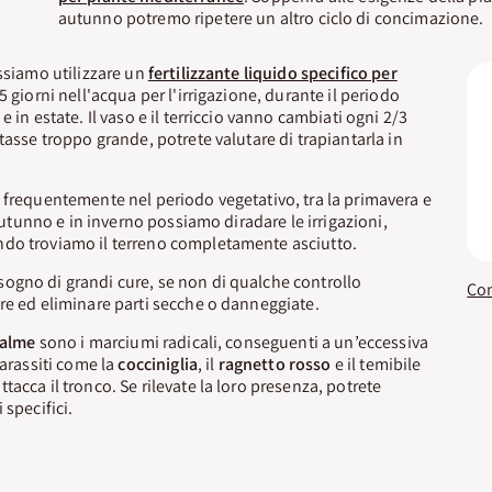
autunno potremo ripetere un altro ciclo di concimazione.
ossiamo utilizzare un
fertilizzante liquido specifico per
15 giorni nell'acqua per l'irrigazione, durante il periodo
e in estate. Il vaso e il terriccio vanno cambiati ogni 2/3
tasse troppo grande, potrete valutare di trapiantarla in
 frequentemente nel periodo vegetativo, tra la primavera e
l’autunno e in inverno possiamo diradare le irrigazioni,
do troviamo il terreno completamente asciutto.
ogno di grandi cure, se non di qualche controllo
re ed eliminare parti secche o danneggiate.
alme
sono i marciumi radicali, conseguenti a un’eccessiva
parassiti come la
cocciniglia
, il
ragnetto rosso
e il temibile
ttacca il tronco. Se rilevate la loro presenza, potrete
 specifici.