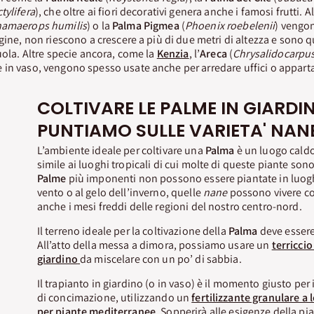
tylifera
), che oltre ai fiori decorativi genera anche i famosi frutti. 
amaerops humilis
) o la
Palma Pigmea
(
Phoenix roebelenii
) vengo
gine, non riescono a crescere a più di due metri di altezza e sono 
uola. Altre specie ancora, come la
Kenzia
, l’
Areca
(
Chrysalidocarpus
te in vaso, vengono spesso usate anche per arredare uffici o appart
COLTIVARE LE PALME IN GIARDI
PUNTIAMO SULLE VARIETA' NAN
L’ambiente ideale per coltivare una
Palma
è un luogo caldo
simile ai luoghi tropicali di cui molte di queste piante sono
Palme
più imponenti non possono essere piantate in luogh
vento o al gelo dell’inverno, quelle
nane
possono vivere c
anche i mesi freddi delle regioni del nostro centro-nord.
Il terreno ideale per la coltivazione della
Palma
deve essere
All’atto della messa a dimora, possiamo usare un
terriccio
giardino
da miscelare con un po’ di sabbia.
Il trapianto in giardino (o in vaso) è il momento giusto pe
di concimazione, utilizzando un
fertilizzante granulare a 
per piante mediterranee
. Sopperirà alle esigenze della pi