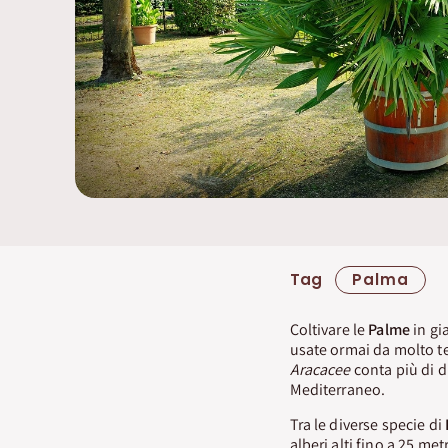
Tag
Palma
Coltivare le
Palme
in gi
usate ormai da molto tem
Aracacee
conta più di d
Mediterraneo.
Tra le diverse specie di
alberi alti fino a 25 me