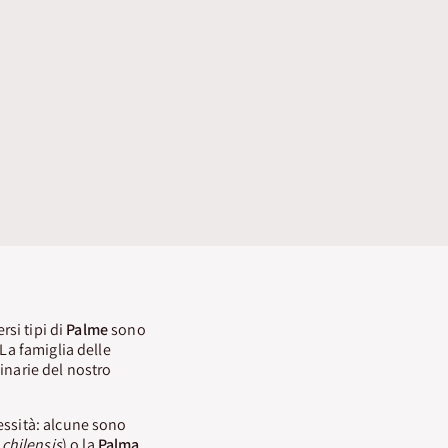
rsi tipi di
Palme
sono
La famiglia delle
inarie del nostro
essità: alcune sono
chilensis
) o la
Palma