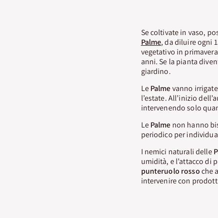
Se coltivate in vaso, p
Palme
, da diluire ogni 
vegetativo in primavera 
anni. Se la pianta diven
giardino.
Le
Palme
vanno irrigate
l’estate. All’inizio del
intervenendo solo quan
Le
Palme
non hanno bis
periodico per individua
I nemici naturali delle
P
umidità, e l’attacco di 
punteruolo rosso
che a
intervenire con prodotti