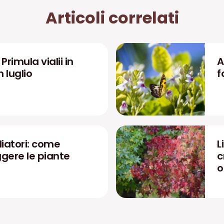
Articoli correlati
rimula vialii in
A
n luglio
f
liatori: come
L
ggere le piante
c
o