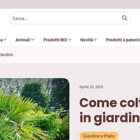
sa
Animali
Prodotti BIO
Novità
Prodotti a patent
giardino
Aprile 16, 2019
Come colt
in giardi
Giardino e Prato