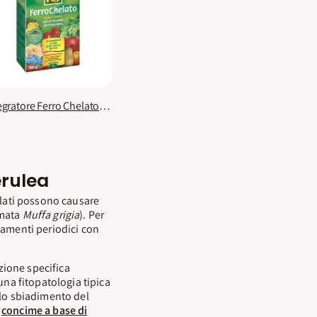
Integratore Ferro Chelato KB
erulea
tilati possono causare
mata
Muffa grigia
). Per
tamenti periodici con
zione specifica
 una fitopatologia tipica
 lo sbiadimento del
n
concime a base di