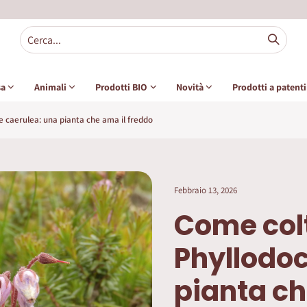
sa
Animali
Prodotti BIO
Novità
Prodotti a patent
e caerulea: una pianta che ama il freddo
Febbraio 13, 2026
Come colt
Phyllodoc
pianta ch