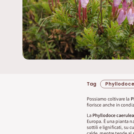
Tag
Phyllodoc
Possiamo coltivare la
P
fiorisce anche in condiz
La
Phyllodoce caerule
Europa. È una pianta n
sottili e lignificati, su
calde, mentre tende al 