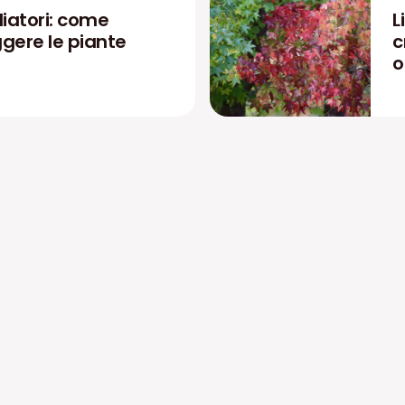
liatori: come
L
ggere le piante
c
o