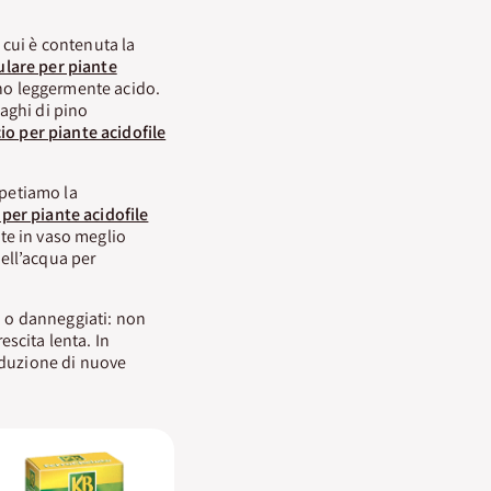
 cui è contenuta la
lare per piante
eno leggermente acido.
 aghi di pino
cio per piante acidofile
ipetiamo la
 per piante acidofile
vate in vaso meglio
nell’acqua per
hi o danneggiati: non
scita lenta. In
oduzione di nuove