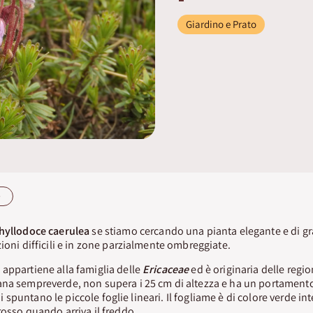
Giardino e Prato
e
hyllodoce caerulea
se stiamo cercando una pianta elegante e di gr
ioni difficili e in zone parzialmente ombreggiate.
a
appartiene alla famiglia delle
Ericaceae
ed è originaria delle regi
ana sempreverde, non supera i 25 cm di altezza e ha un portament
 cui spuntano le piccole foglie lineari. Il fogliame è di colore verde i
rosso quando arriva il freddo.