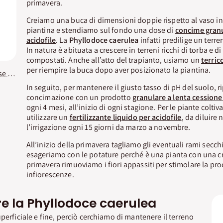
primavera.
Creiamo una buca di dimensioni doppie rispetto al vaso in
piantina e stendiamo sul fondo una dose di
concime granu
acidofile
. La
Phyllodoce caerulea
infatti predilige un terr
In natura è abituata a crescere in terreni ricchi di torba e di
compostati. Anche all’atto del trapianto, usiamo un
terric
per riempire la buca dopo aver posizionato la piantina.
Concime Granulare Rose e Acidofile KB
In seguito, per mantenere il giusto tasso di pH del suolo, r
concimazione con un prodotto
granulare a lenta cessione
ogni 4 mesi, all’inizio di ogni stagione. Per le piante colti
utilizzare un
fertilizzante liquido per acidofile
, da diluire 
l’irrigazione ogni 15 giorni da marzo a novembre.
All’inizio della primavera tagliamo gli eventuali rami secc
esageriamo con le potature perché è una pianta con una cre
primavera rimuoviamo i fiori appassiti per stimolare la pr
infiorescenze.
e la Phyllodoce caerulea
perficiale e fine, perciò cerchiamo di mantenere il terreno