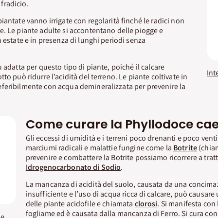
fradicio.
iantate vanno irrigate con regolarità finché le radici non
. Le piante adulte si accontentano delle piogge e
n estate e in presenza di lunghi periodi senza
 adatta per questo tipo di piante, poiché il calcare
to può ridurre l’acidità del terreno. Le piante coltivate in
feribilmente con acqua demineralizzata per prevenire la
Come curare la Phyllodoce ca
Gli eccessi di umidità e i terreni poco drenanti e poco ven
marciumi radicali e malattie fungine come la
Botrite
(chia
prevenire e combattere la Botrite possiamo ricorrere a trat
Idrogenocarbonato di Sodio
.
La mancanza di acidità del suolo, causata da una concima
insufficiente e l’uso di acqua ricca di calcare, può causare
delle piante acidofile e chiamata
clorosi
. Si manifesta con
fogliame ed è causata dalla mancanza di Ferro. Si cura co
Insetticida Piretro Garden PFNPO Vithal