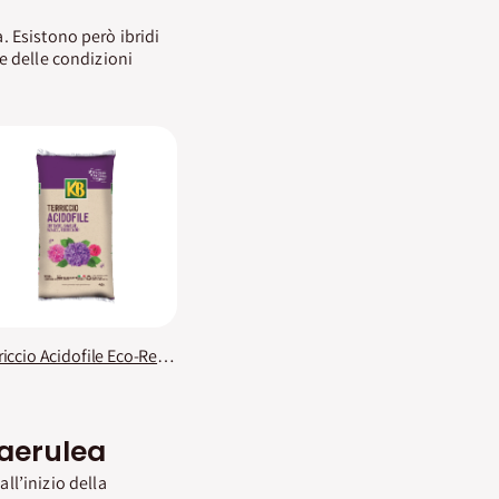
a. Esistono però ibridi
ne delle condizioni
Terriccio Acidofile Eco-Responsabile KB
caerulea
all’inizio della