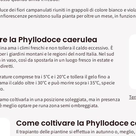
ce dei fiori campanulati riuniti in grappoli di colore bianco e viol
Le infiorescenze persistono sulla pianta per oltre un mese, in funzio
re la Phyllodoce caerulea
a ama i climi freschi e non tollera il caldo eccessivo. È
per i giardini montani e le regioni del nord Italia. Nel sud
a in vaso, così da spostarla in un luogo fresco in estate e
diretti.
ure comprese tra i 5°C e i 20°C e tollera il gelo fino a
ama il caldo oltre i 30°C e può morire sopra i 35°C, specie
to.
amo coltivarla in una posizione soleggiata, ma in presenza
 è meglio optare pe runa zona semi ombreggiata.
Come coltivare la Phyllodoce 
Il trapianto delle piantine si effettua in autunno o, meglio, 