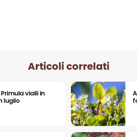
Articoli correlati
rimula vialii in
A
n luglio
f