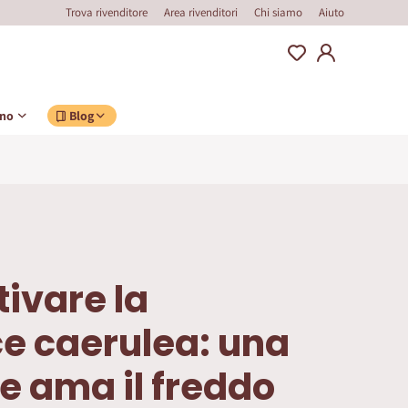
Trova rivenditore
Area rivenditori
Chi siamo
Aiuto
ino
Blog
ivare la
e caerulea: una
e ama il freddo