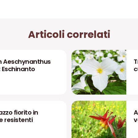
Articoli correlati
n Aeschynanthus
T
: Eschinanto
c
zzo fiorito in
A
 e resistenti
v