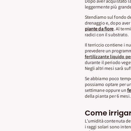
Dopo aver acquistato la
leggermente più grande 
Stendiamo sul fondo de
drenaggio e, dopo aver
piante da fiore
. Al term
radici con il substrato.
Il terriccio contiene i 
prevedere un programm
fertilizzante liquido pe
durante il periodo vege
Negli altri mesi sarà su
Se abbiamo poco tempo 
possiamo optare per u
settimane oppure un
f
della pianta per 6 mesi.
Come irriga
L’umidità contenuta del
i raggi solari sono inte