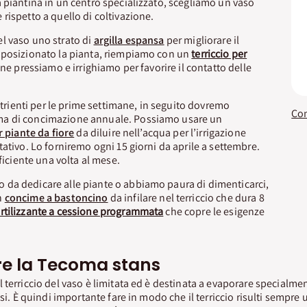
 piantina in un centro specializzato, scegliamo un vaso
rispetto a quello di coltivazione.
l vaso uno strato di
argilla espansa
per migliorare il
 posizionato la pianta, riempiamo con un
terriccio per
ine pressiamo e irrighiamo per favorire il contatto delle
nutrienti per le prime settimane, in seguito dovremo
a di concimazione annuale. Possiamo usare un
r piante da fiore
da diluire nell’acqua per l’irrigazione
tativo. Lo forniremo ogni 15 giorni da aprile a settembre.
fficiente una volta al mese.
da dedicare alle piante o abbiamo paura di dimenticarci,
n
concime a bastoncino
da infilare nel terriccio che dura 8
ertilizzante a cessione programmata
che copre le esigenze
re la Tecoma stans
 terriccio del vaso è limitata ed è destinata a evaporare specialmen
nsi. È quindi importante fare in modo che il terriccio risulti sempre 