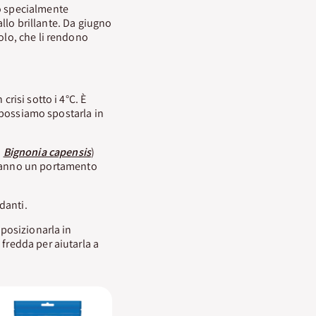
o specialmente
iallo brillante. Da giugno
olo, che li rendono
crisi sotto i 4°C. È
e possiamo spostarla in
o
Bignonia capensis
)
 hanno un portamento
danti.
 posizionarla in
 fredda per aiutarla a