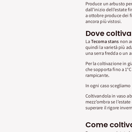
Produce un arbusto pe
dall’inizio dell’estate f
a ottobre produce dei f
ancora più vistosi.
Dove coltiv
La
Tecoma stans
non ama
quindi la varietà più ad
una serra fredda o un a
Per la coltivazione in g
che sopporta fino a 1°C
rampicante
.
In ogni caso scegliamo 
Coltivandola in vaso abb
mezz’ombra se l’estate 
superare il rigore inver
Come coltiv