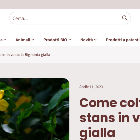
sa
Animali
Prodotti BIO
Novità
Prodotti a patent
ns in vaso: la Bignonia gialla
Aprile 11, 2023
Come col
stans in 
gialla