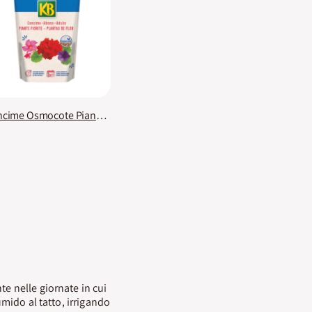
Concime Osmocote Piante Fiorite KB
te nelle giornate in cui
umido al tatto, irrigando