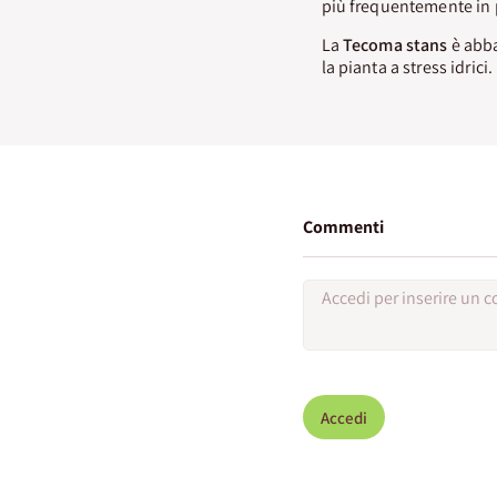
più frequentemente in p
La
Tecoma stans
è abba
la pianta a stress idrici.
Commenti
Accedi