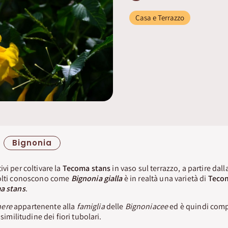
Casa e Terrazzo
Bignonia
vi per coltivare la
Tecoma stans
in vaso sul terrazzo, a partire dall
molti conoscono come
Bignonia gialla
è in realtà una varietà di
Teco
a stans
.
nere
appartenente alla
famiglia
delle
Bignoniacee
ed è quindi comp
 similitudine dei fiori tubolari.