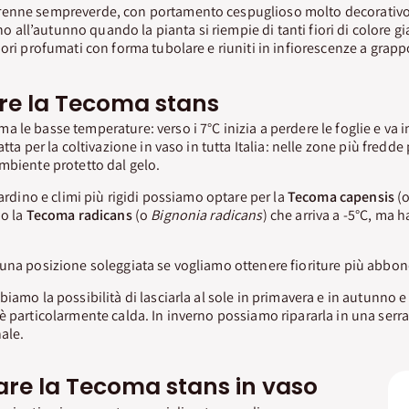
renne sempreverde, con portamento cespuglioso molto decorativ
ino all’autunno quando la pianta si riempie di tanti fiori di colore g
iori profumati con forma tubolare e riuniti in infiorescenze a grapp
are la Tecoma stans
 le basse temperature: verso i 7°C inizia a perdere le foglie e va in 
atta per la coltivazione in vaso in tutta Italia: nelle zone più fredd
mbiente protetto dal gelo.
iardino e climi più rigidi possiamo optare per la
Tecoma
capensis
(
 o la
Tecoma radicans
(o
Bignonia radicans
) che arriva a -5°C, ma
una posizione soleggiata se vogliamo ottenere fioriture più abbon
iamo la possibilità di lasciarla al sole in primavera e in autunno e
è particolarmente calda. In inverno possiamo ripararla in una serra
nale.
are la Tecoma stans in vaso