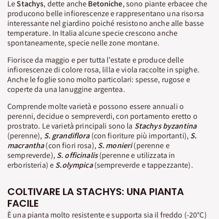
Le
Stachys
, dette anche
Betoniche
, sono piante erbacee che
producono belle infiorescenze e rappresentano una risorsa
interessante nel giardino poiché resistono anche alle basse
temperature. In Italia alcune specie crescono anche
spontaneamente, specie nelle zone montane.
Fiorisce da maggio e per tutta l’estate e produce delle
infiorescenze di colore rosa, lilla e viola raccolte in spighe.
Anche le foglie sono molto particolari: spesse, rugose e
coperte da una lanuggine argentea.
Comprende molte varietà e possono essere annuali o
perenni, decidue o sempreverdi, con portamento eretto o
prostrato. Le varietà principali sono la
Stachys byzantina
(perenne),
S. grandiflora
(con fioriture più importanti),
S.
macrantha
(con fiori rosa),
S. monieri
(perenne e
sempreverde),
S. officinalis
(perenne e utilizzata in
erboristeria) e
S.olympica
(sempreverde e tappezzante).
COLTIVARE LA STACHYS: UNA PIANTA
FACILE
È una pianta molto resistente e supporta sia il freddo (-20°C)