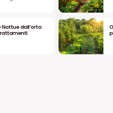
 Nottue dall’orto:
O
 trattamenti
p