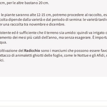
0 cm, per le altre bastano 20 cm.
e piante saranno alte 12-15 cm, potremo procedere al raccolto, es
ccolta dipende dalla varietà e dal periodo di semina: le varietà tar
er una raccolta tra novembre e dicembre.
istente ed è sufficiente che il terreno sia umido: quindi va irriga
amento dei mesi più caldi dell’anno, ma senza esagerare. È import
cqua.
coltivazione del
Radicchio
sono i marciumi che possono essere favo
attacco di animaletti ghiotti delle foglie, come le Nottue e gli Afidi,
ci.