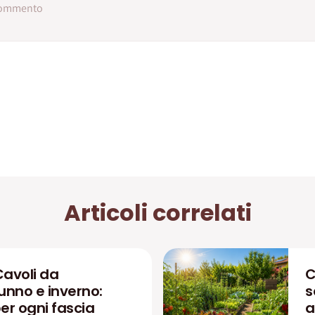
Articoli correlati
Cavoli da
C
unno e inverno:
s
r ogni fascia
a