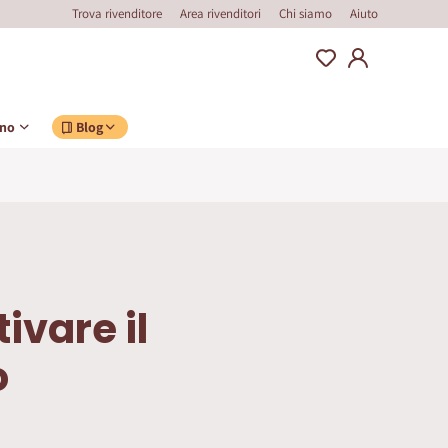
Trova rivenditore
Area rivenditori
Chi siamo
Aiuto
ino
Blog
ivare il
o