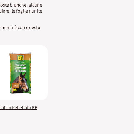
 coste bianche, alcune
re: le foglie riunite
 sementi è con questo
llatico Pellettato KB