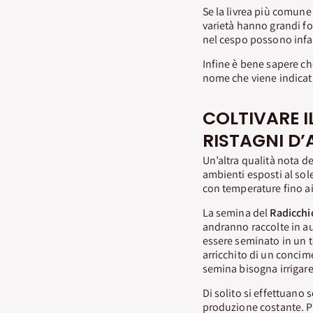
Se la livrea più comune
varietà hanno grandi fo
nel cespo possono infat
Infine è bene sapere ch
nome che viene indicat
COLTIVARE I
RISTAGNI D
Un’altra qualità nota d
ambienti esposti al sole,
con temperature fino ai
La semina del
Radicchi
andranno raccolte in au
essere seminato in un t
arricchito di un conci
semina bisogna irrigare
Di solito si effettuano 
produzione costante. P