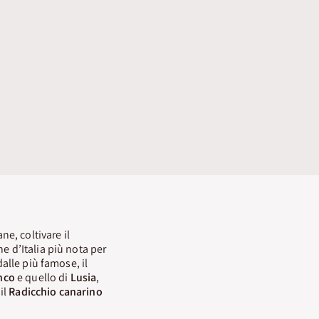
ne, coltivare il
e d’Italia più nota per
dalle più famose, il
nco
e quello di
Lusia
,
 il
Radicchio canarino