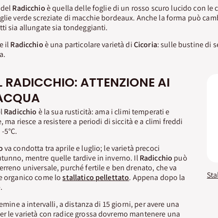
 del
Radicchio
è quella delle foglie di un rosso scuro lucido con le
glie verde screziate di macchie bordeaux. Anche la forma può cambia
ti sia allungate sia tondeggianti.
e il
Radicchio
è una particolare varietà di
Cicoria
: sulle bustine di
a.
L RADICCHIO: ATTENZIONE AI
’ACQUA
el
Radicchio
è la sua rusticità: ama i climi temperati e
 ma riesce a resistere a periodi di siccità e a climi freddi
 -5°C.
o
va condotta tra aprile e luglio; le varietà precoci
tunno, mentre quelle tardive in inverno. Il
Radicchio
può
erreno universale, purché fertile e ben drenato, che va
Sta
me organico come lo
stallatico pellettato
. Appena dopo la
.
semine a intervalli, a distanza di 15 giorni, per avere una
er le varietà con radice grossa dovremo mantenere una