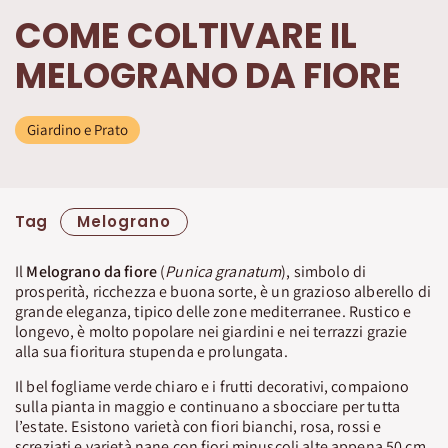
COME COLTIVARE IL
MELOGRANO DA FIORE
Giardino e Prato
Tag
Melograno
Il
Melograno da fiore
(
Punica granatum
), simbolo di
prosperità, ricchezza e buona sorte, è un grazioso alberello di
grande eleganza, tipico delle zone mediterranee. Rustico e
longevo, è molto popolare nei giardini e nei terrazzi grazie
alla sua fioritura stupenda e prolungata.
Il bel fogliame verde chiaro e i frutti decorativi, compaiono
sulla pianta in maggio e continuano a sbocciare per tutta
l’estate. Esistono varietà con fiori bianchi, rosa, rossi e
screziati e varietà nane con fiori minuscoli alte appena 50 cm,