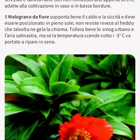
adatte alla coltivazione in vaso o in basse bordure.
Il
Melograno da fiore
sopporta bene il caldo e la siccità e deve
essere posizionato in pieno sole; non resiste invece al freddo
che talvolta ne gela la chioma. Tollera bene lo smog urbano e
l’aria salmastra, ma se la temperatura scende sotto i -5° C va
portato a riparo in serra.