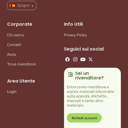
Spagna
Corporate
Info Utili
Chi siamo
Privacy Policy
Contatti
Seguici sui social
Aiuto
Trova rivenditore
Sei un
rivenditore?
Area Utente
Entra come rivenditore e
scarica materiali informativi
Login
sulla azienda, etichette,
manuali e tanto altro
materiale.
Richiedi account