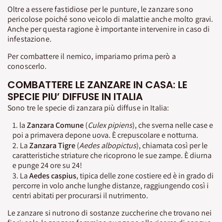
Oltre a essere fastidiose per le punture, le zanzare sono
pericolose poiché sono veicolo di malattie anche molto gravi.
Anche per questa ragione è importante intervenire in caso di
infestazione.
Per combattere il nemico, impariamo prima però a
conoscerlo.
COMBATTERE LE ZANZARE IN CASA: LE
SPECIE PIU’ DIFFUSE IN ITALIA
Sono tre le specie di zanzara più diffuse in Italia:
la
Zanzara Comune
(
Culex pipiens
), che sverna nelle case e
poi a primavera depone uova. È crepuscolare e notturna.
La
Zanzara Tigre
(
Aedes albopictus
), chiamata così per le
caratteristiche striature che ricoprono le sue zampe. È diurna
e punge 24 ore su 24!
La
Aedes caspius
, tipica delle zone costiere ed è in grado di
percorre in volo anche lunghe distanze, raggiungendo così i
centri abitati per procurarsi il nutrimento.
Le zanzare si nutrono di sostanze zuccherine che trovano nei