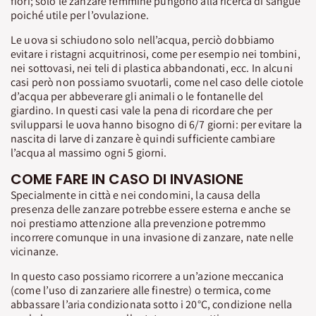
fiori; solo le zanzare femmine pungono alla ricerca di sangue
poiché utile per l’ovulazione.
Le uova si schiudono solo nell’acqua, perciò dobbiamo
evitare i ristagni acquitrinosi, come per esempio nei tombini,
nei sottovasi, nei teli di plastica abbandonati, ecc. In alcuni
casi però non possiamo svuotarli, come nel caso delle ciotole
d’acqua per abbeverare gli animali o le fontanelle del
giardino. In questi casi vale la pena di ricordare che per
svilupparsi le uova hanno bisogno di 6/7 giorni: per evitare la
nascita di larve di zanzare è quindi sufficiente cambiare
l’acqua al massimo ogni 5 giorni.
COME FARE IN CASO DI INVASIONE
Specialmente in città e nei condomini, la causa della
presenza delle zanzare potrebbe essere esterna e anche se
noi prestiamo attenzione alla prevenzione potremmo
incorrere comunque in una invasione di zanzare, nate nelle
vicinanze.
In questo caso possiamo ricorrere a un’azione meccanica
(come l’uso di zanzariere alle finestre) o termica, come
abbassare l’aria condizionata sotto i 20°C, condizione nella