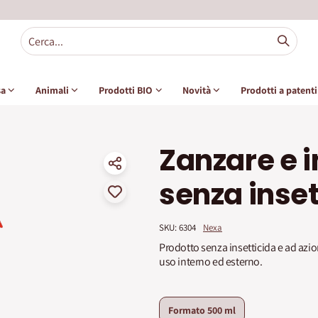
sa
Animali
Prodotti BIO
Novità
Prodotti a patent
Zanzare e i
senza inset
SKU: 
6304
Nexa
Prodotto senza insetticida e ad azio
uso interno ed esterno.
Formato
500 ml