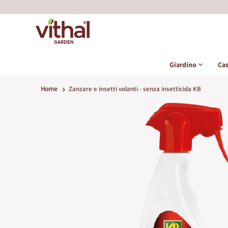
Giardino
Ca
Home
Zanzare e insetti volanti - senza insetticida KB
Vai
alla
fine
della
galleria
di
immagini