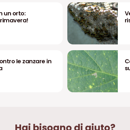
in un orto:
V
primavera!
r
contro le zanzare in
C
a
s
Hai bisogno di aiuto?