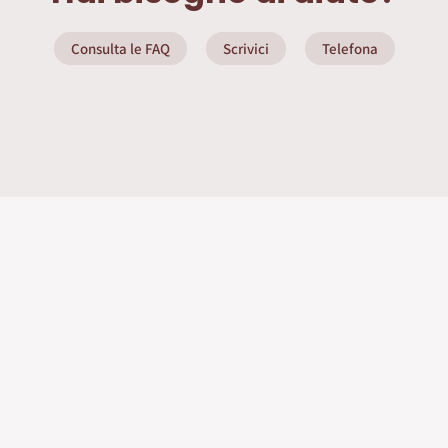
Consulta le FAQ
Scrivici
Telefona
ate
Info Utili
Privacy Policy
Seguici sui social
nditore
ente