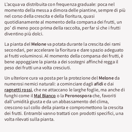
L’acqua va distribuita con frequenza graduale: poca nel
momento della messa a dimora delle piantine, sempre di più
nel corso della crescita e della fioritura, quasi
quotidianamente al momento della comparsa dei frutti, un
po’ di meno poco prima della raccolta, per far sì che i frutti
diventino più dolci.
La pianta del
Melone
va potata durante la crescita dei rami
secondari, per accelerare la fioritura e dare spazio adeguato
ai frutti voluminosi. Al momento della comparsa dei frutti, è
bene appoggiare la pianta a dei sostegni affinché regga il
peso dei frutti una volta cresciuti.
Un ulteriore cura va posta per la protezione del
Melone
da
numerosi nemici naturali: a cominciare dagli
afidi
e dai
ragnetti rossi
, che ne attaccano le larghe foglie, ma anche di
funghi come il
Mal Bianco
o la
Peronospora
che, favoriti
dall’umidità giusta e da un abbassamento del clima,
crescono sul collo della pianta e compromettono la crescita
dei frutti. Entrambi vanno trattati con prodotti specifici, una
volta rilevati sulla pianta.