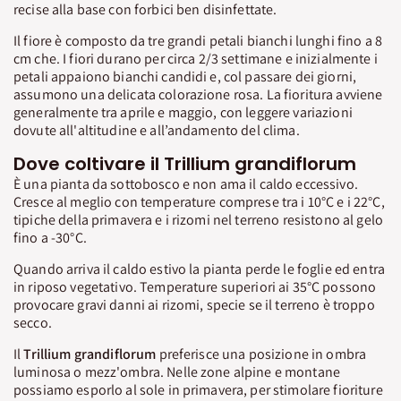
recise alla base con forbici ben disinfettate.
Il fiore è composto da tre grandi petali bianchi lunghi fino a 8
cm che. I fiori durano per circa 2/3 settimane e inizialmente i
petali appaiono bianchi candidi e, col passare dei giorni,
assumono una delicata colorazione rosa. La fioritura avviene
generalmente tra aprile e maggio, con leggere variazioni
dovute all'altitudine e all’andamento del clima.
Dove coltivare il Trillium grandiflorum
È una pianta da sottobosco e non ama il caldo eccessivo.
Cresce al meglio con temperature comprese tra i 10°C e i 22°C,
tipiche della primavera e i rizomi nel terreno resistono al gelo
fino a -30°C.
Quando arriva il caldo estivo la pianta perde le foglie ed entra
in riposo vegetativo. Temperature superiori ai 35°C possono
provocare gravi danni ai rizomi, specie se il terreno è troppo
secco.
Il
Trillium grandiflorum
preferisce una posizione in ombra
luminosa o mezz'ombra. Nelle zone alpine e montane
possiamo esporlo al sole in primavera, per stimolare fioriture