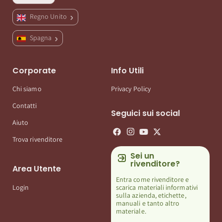
Regno Unito
Spagna
Corporate
Info Utili
Chi siamo
Privacy Policy
Contatti
Seguici sui social
Aiuto
Trova rivenditore
Sei un
rivenditore?
Area Utente
Entra come rivenditore e
scarica materiali informativi
Login
sulla azienda, etichette,
manuali e tanto altro
materiale.