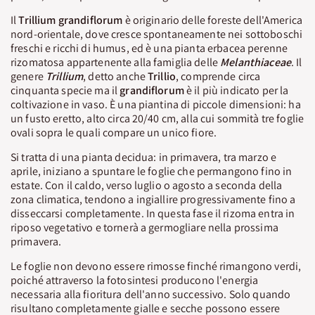
Il
Trillium grandiflorum
è originario delle foreste dell'America
nord-orientale, dove cresce spontaneamente nei sottoboschi
freschi e ricchi di humus, ed è una pianta erbacea perenne
rizomatosa appartenente alla famiglia delle
Melanthiaceae
. Il
genere
Trillium
, detto anche
Trillio
, comprende circa
cinquanta specie ma il
grandiflorum
è il più indicato per la
coltivazione in vaso. È una piantina di piccole dimensioni: ha
un fusto eretto, alto circa 20/40 cm, alla cui sommità tre foglie
ovali sopra le quali compare un unico fiore.
Si tratta di una pianta decidua: in primavera, tra marzo e
aprile, iniziano a spuntare le foglie che permangono fino in
estate. Con il caldo, verso luglio o agosto a seconda della
zona climatica, tendono a ingiallire progressivamente fino a
disseccarsi completamente. In questa fase il rizoma entra in
riposo vegetativo e tornerà a germogliare nella prossima
primavera.
Le foglie non devono essere rimosse finché rimangono verdi,
poiché attraverso la fotosintesi producono l'energia
necessaria alla fioritura dell'anno successivo. Solo quando
risultano completamente gialle e secche possono essere