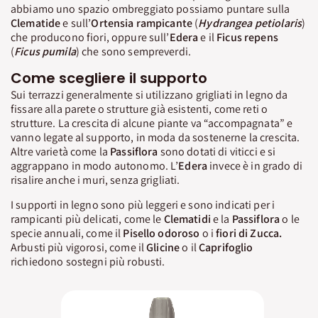
abbiamo uno spazio ombreggiato possiamo puntare sulla
Clematide
e sull’
Ortensia rampicante
(
Hydrangea
petiolaris
)
che producono fiori, oppure sull’
Edera
e il
Ficus repens
(
Ficus pumila
) che sono sempreverdi.
Come scegliere il supporto
Sui terrazzi generalmente si utilizzano grigliati in legno da
fissare alla parete o strutture già esistenti, come reti o
strutture. La crescita di alcune piante va “accompagnata” e
vanno legate al supporto, in moda da sostenerne la crescita.
Altre varietà come la
Passiflora
sono dotati di viticci e si
aggrappano in modo autonomo. L’
Edera
invece è in grado di
risalire anche i muri, senza grigliati.
I supporti in legno sono più leggeri e sono indicati per i
rampicanti più delicati, come le
Clematidi
e la
Passiflora
o le
specie annuali, come il
Pisello odoroso
o i
fiori di Zucca.
Arbusti più vigorosi, come il
Glicine
o il
Caprifoglio
richiedono sostegni più robusti.