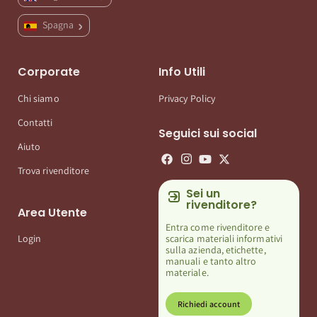
Spagna
Corporate
Info Utili
Chi siamo
Privacy Policy
Contatti
Seguici sui social
Aiuto
Trova rivenditore
Sei un
rivenditore?
Area Utente
Entra come rivenditore e
scarica materiali informativi
Login
sulla azienda, etichette,
manuali e tanto altro
materiale.
Richiedi account