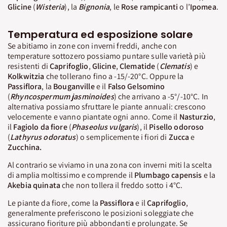
Glicine
(
Wisteria
), la
Bignonia
, le
Rose
rampicanti
o l’
Ipomea
.
Temperatura ed esposizione solare
Se abitiamo in zone con inverni freddi, anche con
temperature sottozero possiamo puntare sulle varietà più
resistenti di
Caprifoglio
,
Glicine
,
Clematide
(
Clematis
) e
Kolkwitzia
che tollerano fino a -15/-20°C. Oppure la
Passiflora
, la
Bouganville
e il
Falso Gelsomino
(
Rhyncospermum
jasminoides
) che arrivano a -5°/-10°C. In
alternativa possiamo sfruttare le piante annuali: crescono
velocemente e vanno piantate ogni anno. Come il
Nasturzio
,
il
Fagiolo da fiore
(
Phaseolus
vulgaris
), il
Pisello odoroso
(
Lathyrus
odoratus
) o semplicemente i fiori di
Zucca
e
Zucchina.
Al contrario se viviamo in una zona con inverni miti la scelta
di amplia moltissimo e comprende il
Plumbago
capensis
e la
Akebia
quinata
che non tollera il freddo sotto i 4°C.
Le piante da fiore, come la
Passiflora
e il
Caprifoglio
,
generalmente preferiscono le posizioni soleggiate che
assicurano fioriture più abbondanti e prolungate. Se