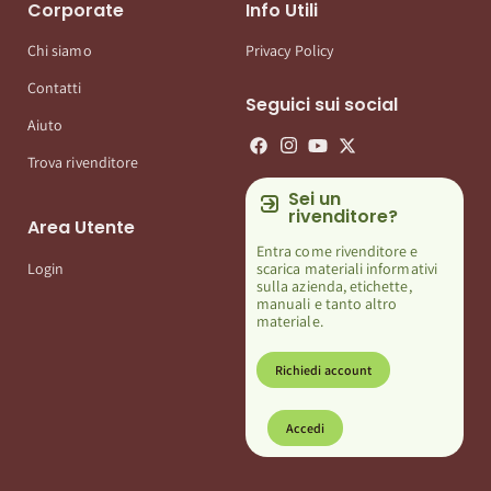
Corporate
Info Utili
Chi siamo
Privacy Policy
Contatti
Seguici sui social
Aiuto
Trova rivenditore
Sei un
rivenditore?
Area Utente
Entra come rivenditore e
scarica materiali informativi
Login
sulla azienda, etichette,
manuali e tanto altro
materiale.
Richiedi account
Accedi