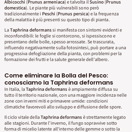
Albicocchi
(
Prunus armeniaca
) e talvolta il
Susino
(
Prunus
domestica
). Le piante più vulnerabili sono però
tradizionalmente i
Peschi
(
Prunus persica
) e la frequenza
della malattia è più presenti su questo tipo di pianta.
La
Taphrina deformans
si manifesta con sintomi evidenti e
inconfondibili: le foglie si contorcono, si ispessiscono e
presentano delle bolle, spesso arrossate. Se trascurata,
influendo negativamente sulla fotosintesi, può portare a una
progressiva defogliazione della pianta, con problemi per la
formazione dei frutti e la salute generale dell'albero.
Come eliminare la Bolla del Pesco:
conosciamo la Taphrina deformans
In Italia, la
Taphrina deformans
è ampiamente diffusa su
tutto il territorio nazionale, con una maggiore incidenza nelle
zone con inverni miti e primavere umide: condizioni
climatiche favorevoli allo sviluppo e diffusione delle spore.
Il ciclo vitale della
Taphrina deformans
è strettamente legato
alle stagioni. Durante l’inverno, il fungo sopravvive sotto
forma di micelio latente all'interno delle gemme o sotto la