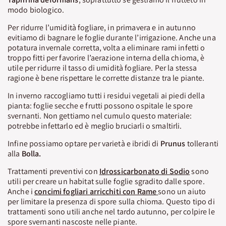
modo biologico.
Per ridurre l’umidità fogliare, in primavera e in autunno
evitiamo di bagnare le foglie durante l’irrigazione. Anche una
potatura invernale corretta, volta a eliminare rami infetti o
troppo fitti per favorire l’aerazione interna della chioma, è
utile per ridurre il tasso di umidità fogliare. Per la stessa
ragione è bene rispettare le corrette distanze tra le piante.
In inverno raccogliamo tutti i residui vegetali ai piedi della
pianta: foglie secche e frutti possono ospitale le spore
svernanti. Non gettiamo nel cumulo questo materiale:
potrebbe infettarlo ed è meglio bruciarli o smaltirli.
Infine possiamo optare per varietà e ibridi di
Prunus
tolleranti
alla
Bolla.
Trattamenti preventivi con
Idrossicarbonato di Sodio
sono
utili per creare un habitat sulle foglie sgradito dalle spore.
Anche i
concimi fogliari arricchiti con Rame
sono un aiuto
per limitare la presenza di spore sulla chioma. Questo tipo di
trattamenti sono utili anche nel tardo autunno, per colpire le
spore svernanti nascoste nelle piante.