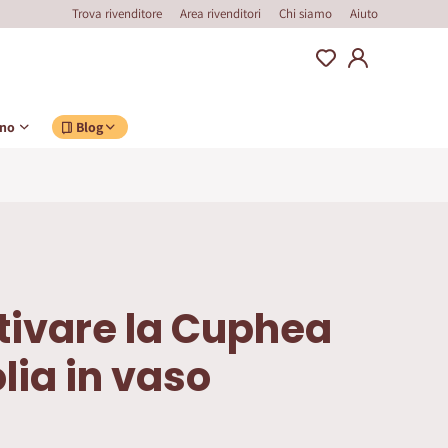
Trova rivenditore
Area rivenditori
Chi siamo
Aiuto
ino
Blog
tivare la Cuphea
lia in vaso