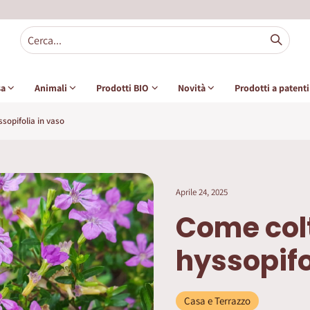
sa
Animali
Prodotti BIO
Novità
Prodotti a patent
sopifolia in vaso
Aprile 24, 2025
Come col
hyssopifo
Casa e Terrazzo