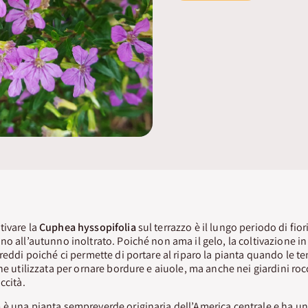
tivare la
Cuphea hyssopifolia
sul terrazzo è il lungo periodo di fiori
no all’autunno inoltrato. Poiché non ama il gelo, la coltivazione in
freddi poiché ci permette di portare al riparo la pianta quando le
ne utilizzata per ornare bordure e aiuole, ma anche nei giardini rocc
ccità.
a
è una pianta sempreverde originaria dell’America centrale e ha 