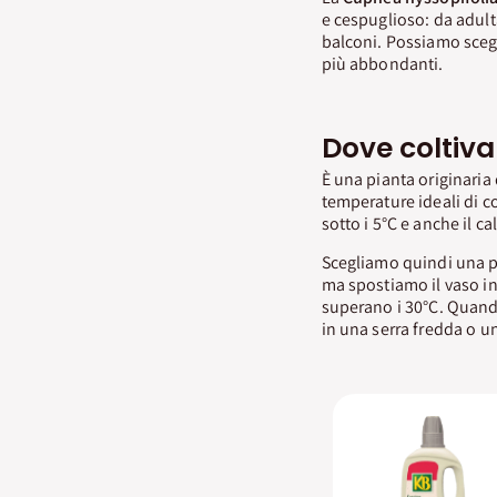
e cespuglioso: da adult
balconi. Possiamo scegl
più abbondanti.
Dove coltiva
È una pianta originaria 
temperature ideali di co
sotto i 5°C e anche il c
Scegliamo quindi una po
ma spostiamo il vaso i
superano i 30°C. Quando 
in una serra fredda o u