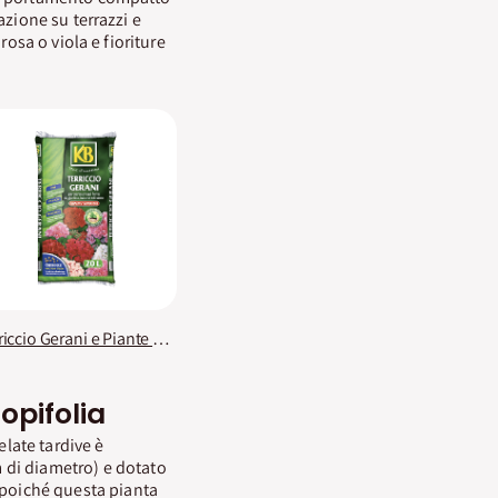
azione su terrazzi e
rosa o viola e fioriture
Terriccio Gerani e Piante Fiorite KB PREMIUM
opifolia
elate tardive è
 di diametro) e dotato
e poiché questa pianta