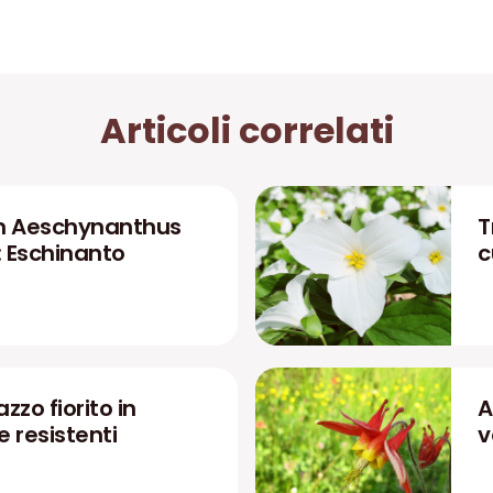
Articoli correlati
n Aeschynanthus
T
: Eschinanto
c
zzo fiorito in
A
 e resistenti
v