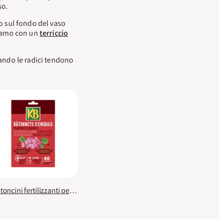
so.
mo sul fondo del vaso
piamo con un
terriccio
uando le radici tendono
Bastoncini fertilizzanti per piante fiorite KB