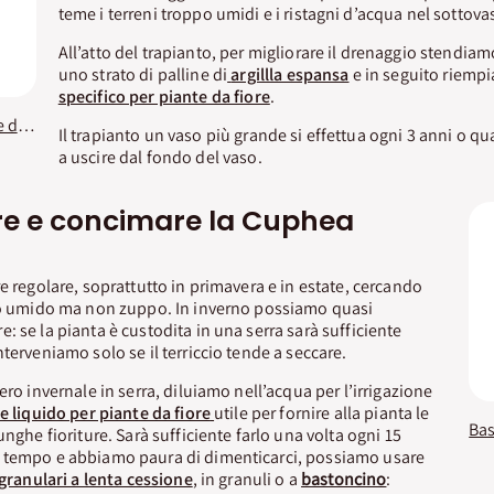
teme i terreni troppo umidi e i ristagni d’acqua nel sottova
All’atto del trapianto, per migliorare il drenaggio stendia
uno strato di palline di
argillla espansa
e in seguito riem
specifico per piante da fiore
.
Concime liquido Piante da Fiore KB
Il trapianto un vaso più grande si effettua ogni 3 anni o q
a uscire dal fondo del vaso.
re e concimare la Cuphea
e regolare, soprattutto in primavera e in estate, cercando
cio umido ma non zuppo. In inverno possiamo quasi
: se la pianta è custodita in una serra sarà sufficiente
terveniamo solo se il terriccio tende a seccare.
ero invernale in serra, diluiamo nell’acqua per l’irrigazione
te liquido per piante da fiore
utile per fornire alla pianta le
unghe fioriture. Sarà sufficiente farlo una volta ogni 15
 tempo e abbiamo paura di dimenticarci, possiamo usare
granulari a lenta cessione
, in granuli o a
bastoncino
: