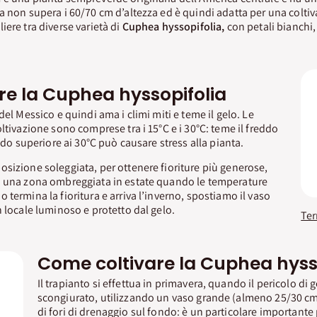
a non supera i 60/70 cm d’altezza ed è quindi adatta per una coltiv
iere tra diverse varietà di
Cuphea hyssopifolia,
con petali bianchi, 
re la Cuphea hyssopifolia
del Messico e quindi ama i climi miti e teme il gelo. Le
ltivazione sono comprese tra i 15°C e i 30°C: teme il freddo
aldo superiore ai 30°C può causare stress alla pianta.
sizione soleggiata, per ottenere fioriture più generose,
n una zona ombreggiata in estate quando le temperature
termina la fioritura e arriva l’inverno, spostiamo il vaso
n locale luminoso e protetto dal gelo.
Come coltivare la Cuphea hyss
Il trapianto si effettua in primavera, quando il pericolo di g
scongiurato, utilizzando un vaso grande (almeno 25/30 cm
di fori di drenaggio sul fondo: è un particolare important