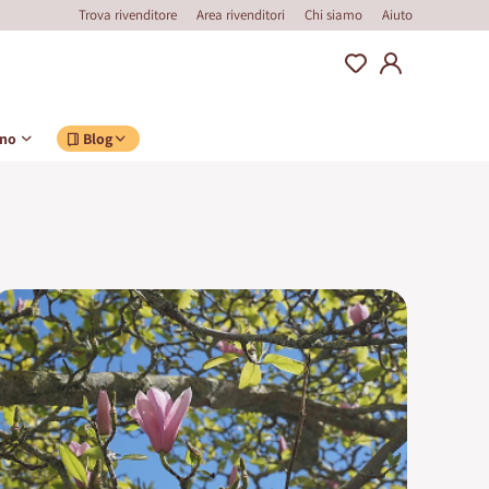
Trova rivenditore
Area rivenditori
Chi siamo
Aiuto
ino
Blog