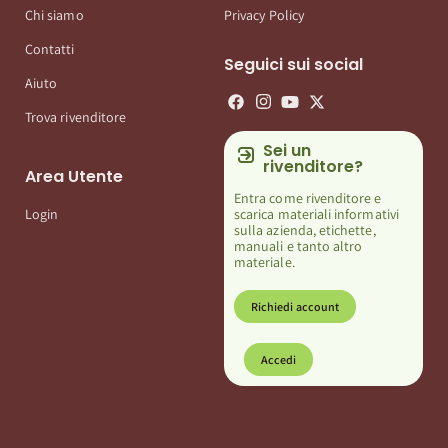
Chi siamo
Privacy Policy
Contatti
Seguici sui social
Aiuto
Trova rivenditore
Sei un
rivenditore?
Area Utente
Entra come rivenditore e
scarica materiali informativi
Login
sulla azienda, etichette,
manuali e tanto altro
materiale.
Richiedi account
Accedi