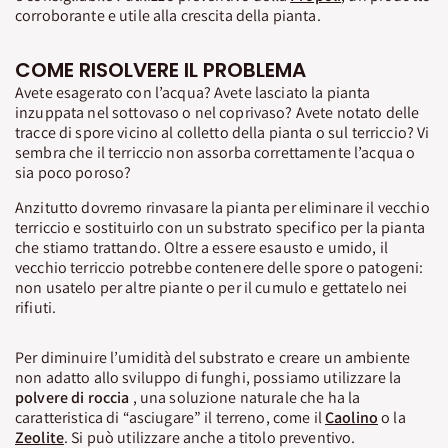
corroborante e utile alla crescita della pianta.
COME RISOLVERE IL PROBLEMA
Avete esagerato con l’acqua? Avete lasciato la pianta
inzuppata nel sottovaso o nel coprivaso? Avete notato delle
tracce di spore vicino al colletto della pianta o sul terriccio? Vi
sembra che il terriccio non assorba correttamente l’acqua o
sia poco poroso?
Anzitutto dovremo rinvasare la pianta per eliminare il vecchio
terriccio e sostituirlo con un substrato specifico per la pianta
che stiamo trattando. Oltre a essere esausto e umido, il
vecchio terriccio potrebbe contenere delle spore o patogeni:
non usatelo per altre piante o per il cumulo e gettatelo nei
rifiuti.
Per diminuire l’umidità del substrato e creare un ambiente
non adatto allo sviluppo di funghi, possiamo utilizzare la
polvere di roccia
, una soluzione naturale che ha la
caratteristica di “asciugare” il terreno, come il
Caolino
o la
Zeolite
. Si può utilizzare anche a titolo preventivo.