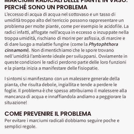
MARCIUMI RADICALI DELLE PIANTE IN VASO:
PERCHÉ SONO UN PROBLEMA
L’eccesso di acqua di acqua nel sottovaso e un tasso di
umidità troppo alto del terriccio possono rappresentare un
problema per molte piante, come per esempio le acidofile. La
radici infatti, affogate nell’acqua in eccesso o inzuppate nella
troppa umidità, rischiano di morire per asfissia, di marcire e
di dare luogo a malattie fungine (come la
Phytophthora
cinnamomi
). Non dimentichiamo che le spore trovano
nell’umidità l’ambiente ideale per svilupparsi. Ovviamente in
queste condizioni le radici perdono parte delle loro funzioni
e la pianta inizia a manifestare delle fisiopatie.
I sintomi si manifestano con un malessere generale della
pianta, che risulta debole, ingiallita e tende a perdere le
foglie. Il problema è che spesso attribuiamo il malessere alla
mancanza di acqua e innaffiandola andiamo a peggiorare la
situazione!
COME PREVENIRE IL PROBLEMA
Per evitare i marciumi radicali dobbiamo seguire poche e
semplici regole.