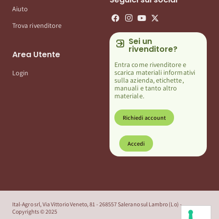
Aiuto
Trova rivenditore
Sei un
rivenditore?
Area Utente
Entra come rivenditore e
scarica materiali informativi
Login
sulla azienda, etichette,
manuali e tanto altro
materiale.
Richiedi account
Accedi
Ital-Agro srl, Via Vittorio Veneto, 81 - 268557 Salerano sul Lambro (Lo) -
Copyrights © 2025