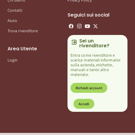
Chi siamo
Privacy Policy
Contatti
Seguici sui social
Aiuto
Trova rivenditore
Sei un
rivenditore?
Area Utente
Entra come rivenditore e
scarica materiali informativi
Login
sulla azienda, etichette,
manuali e tanto altro
materiale.
Richiedi account
Accedi