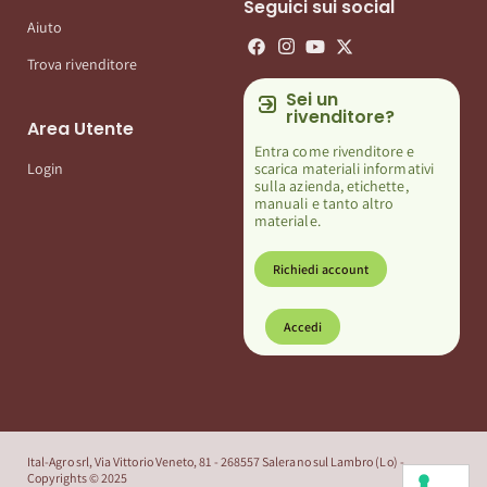
Seguici sui social
Aiuto
Trova rivenditore
Sei un
rivenditore?
Area Utente
Entra come rivenditore e
scarica materiali informativi
Login
sulla azienda, etichette,
manuali e tanto altro
materiale.
Richiedi account
Accedi
Ital-Agro srl, Via Vittorio Veneto, 81 - 268557 Salerano sul Lambro (Lo) -
Copyrights © 2025