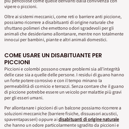
più pericolose come quelle derivanti dalla convivenza con
vipere o piccioni.
Oltre ai sistemi meccanici, come reti o barriere anti piccione,
possiamo ricorrere a disabituanti di origine naturale che
sfruttano polimeri che emettono odori sgradevoli per gli
animali che desideriamo allontanare, mentre non totalmente
innocui per bambini, piante e altri animali domestici.
COME USARE UN DISABITUANTE PER
PICCIONI
Piccioni e colombi possono creare problemi sia all’integrità
delle case sia a quelle delle persone. I residui di guano hanno
un forte potere corrosivo e con il tempo minano la
permeabilità di cornicio e terrazzi. Senza contare che il guano
di piccione potrebbe essere un veicolo per malattie più gravi
per gli esseri umani.
Per allontanare i piccioni di un balcone possiamo ricorrere a
soluzioni meccaniche (barriere fisiche, dissuasori acustici,
spaventapasseri) oppure ai
disabituanti di origine naturale
che hanno un odore particolarmente sgradito da piccioni e