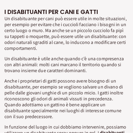
I DISABITUANTI PER CANI E GATTI
Un disabituante per cani può essere utile in molte situazioni,
per esempio per evitare che i cuccioli facciano i bisogni in un
certo luogo o muro. Ma anche se un piccolo cucciolo fa pipì
su tappeti o moquette, può essere utile un disabituante: con
odori naturali sgraditi al cane, lo inducono a modificare certi
comportamenti.
Un disabituante è utile anche quando c’è una compresenza
con altri animali: molti cani marcano il territorio quando si
trovano insieme due caratteri dominanti.
Anche i proprietari di gatti possono avere bisogno di un
disabituante, per esempio se vogliono salvare un divano di
pelle dalle giovani unghie di un piccolo micio. I gatti inoltre
riconoscono gli odori di animali vissuti in precedenza.
Quando adottiamo un gattino è bene applicare un
disabituante specialmente nei luoghi di interesse comune
con il suo predecessore.
In funzione del luogo in cui dobbiamo intervenire, possiamo
utilizzare un disabituante spray oppure in gel. I
disabituanti