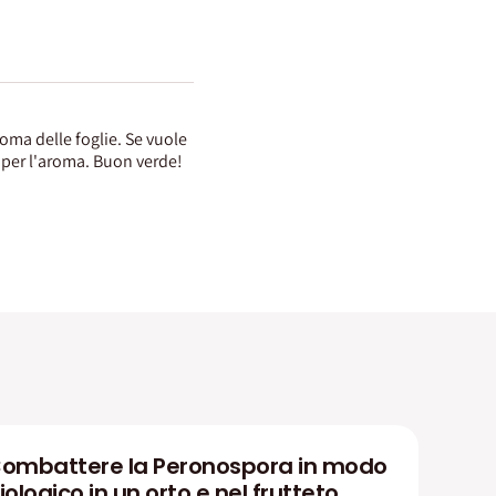
roma delle foglie. Se vuole
o per l'aroma. Buon verde!
ombattere la Peronospora in modo
iologico in un orto e nel frutteto