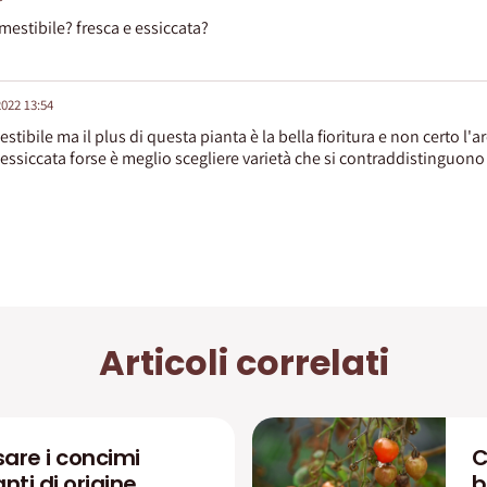
mestibile? fresca e essiccata?
2022 13:54
ibile ma il plus di questa pianta è la bella fioritura e non certo l'a
 essiccata forse è meglio scegliere varietà che si contraddistinguon
Articoli correlati
are i concimi
C
zanti di origine
b