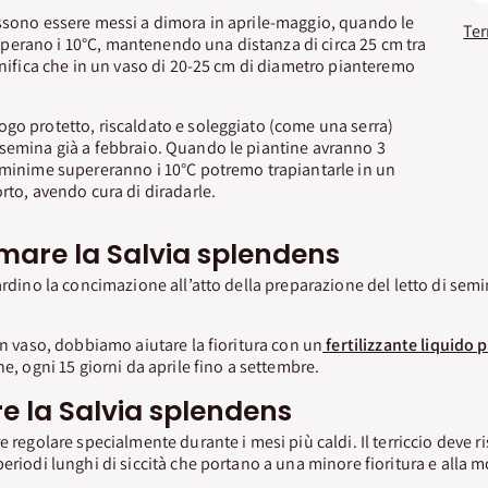
ossono essere messi a dimora in aprile-maggio, quando le
erano i 10°C, mantenendo una distanza di circa 25 cm tra
ignifica che in un vaso di 20-25 cm di diametro pianteremo
go protetto, riscaldato e soleggiato (come una serra)
 semina già a febbraio. Quando le piantine avranno 3
 minime supereranno i 10°C potremo trapiantarle in un
rto, avendo cura di diradarle.
are la Salvia splendens
ardino la concimazione all’atto della preparazione del letto di semi
in vaso, dobbiamo aiutare la fioritura con un
fertilizzante liquido p
ne, ogni 15 giorni da aprile fino a settembre.
e la Salvia splendens
e regolare specialmente durante i mesi più caldi. Il terriccio deve 
eriodi lunghi di siccità che portano a una minore fioritura e alla m