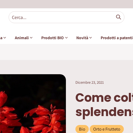
sa
Animali
Prodotti BIO
Novità
Prodotti a patent
Dicembre 23, 2021
Come colt
splenden
Bio
Orto e Frutteto