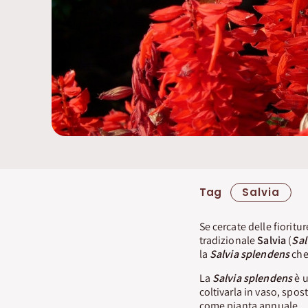
Tag
Salvia
Se cercate delle fioritur
tradizionale
Salvia
(
Sal
la
Salvia splendens
che 
La
Salvia splendens
è u
coltivarla in vaso, spo
come pianta annuale.