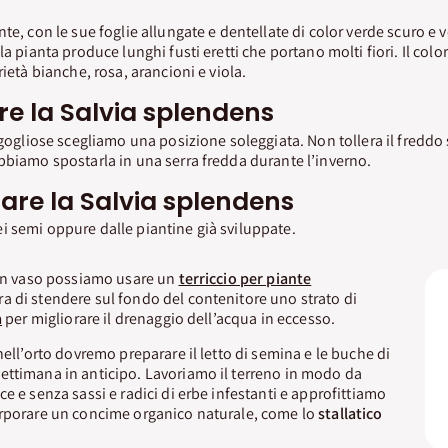
te, con le sue foglie allungate e dentellate di color verde scuro e ve
a pianta produce lunghi fusti eretti che portano molti fiori. Il colore
rietà bianche, rosa, arancioni e viola.
re la Salvia splendens
igogliose scegliamo una posizione soleggiata. Non tollera il freddo s
bbiamo spostarla in una serra fredda durante l’inverno.
re la Salvia splendens
 semi oppure dalle piantine già sviluppate.
 in vaso possiamo usare un
terriccio per piante
ra di stendere sul fondo del contenitore uno strato di
a
per migliorare il drenaggio dell’acqua in eccesso.
nell’orto dovremo preparare il letto di semina e le buche di
ettimana in anticipo. Lavoriamo il terreno in modo da
e e senza sassi e radici di erbe infestanti e approfittiamo
orporare un concime organico naturale, come lo
stallatico