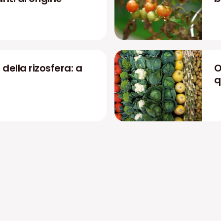
 della rizosfera: a
O
q