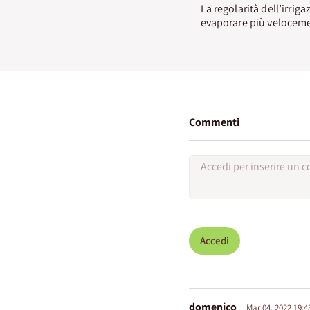
La regolarità dell’irrig
evaporare più velocemen
Commenti
Accedi
domenico
Mar 04, 2022 19:4