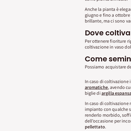
Anche la pianta è elegan
giugno e fino a ottobre l
brillante, ma ci sono va
Dove coltiva
Per ottenere fioriture r
coltivazione in vaso do
Come semina
Possiamo acquistare dei
In caso di coltivazione
aromatiche
, avendo cu
biglie di
argilla espans
In caso di coltivazione 
impianto con qualche s
renderlo morbido, soffic
dell’occasione per inc
pellettato
.