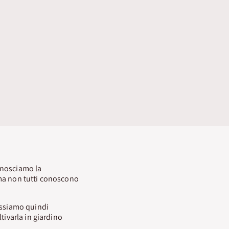
conosciamo la
, ma non tutti conoscono
ossiamo quindi
tivarla in giardino