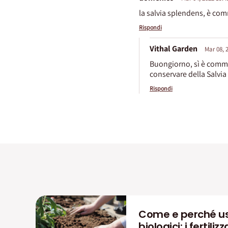
la salvia splendens, è com
Rispondi
Vithal Garden
Mar 08, 
Buongiorno, sì è commest
conservare della Salvia
Rispondi
Come e perché us
biologici: i fertiliz