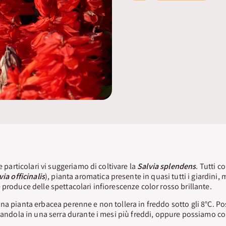
e particolari vi suggeriamo di coltivare la
Salvia splendens
. Tutti 
via officinalis
), pianta aromatica presente in quasi tutti i giardini
produce delle spettacolari infiorescenze color rosso brillante.
na pianta erbacea perenne e non tollera in freddo sotto gli 8°C. P
standola in una serra durante i mesi più freddi, oppure possiamo col