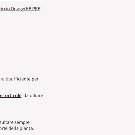
Terriccio Ortaggi KB PREMIUM
na è sufficiente per
er orticole
, da diluire
risultare sempre
orte della pianta.