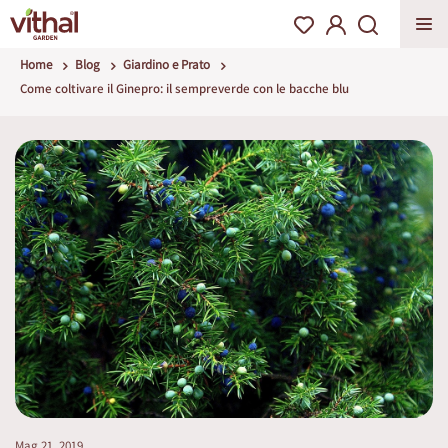
Home
Blog
Giardino e Prato
Come coltivare il Ginepro: il sempreverde con le bacche blu
Mag 21, 2019