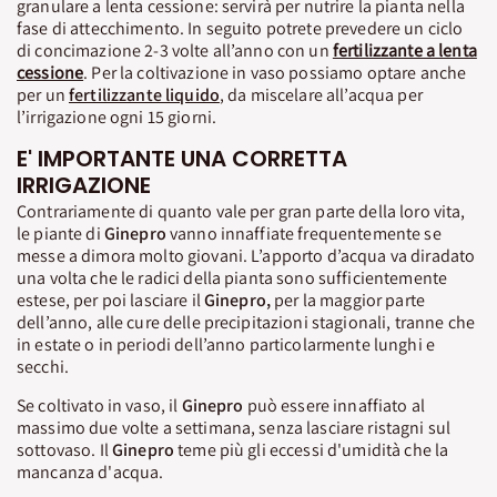
granulare a lenta cessione: servirà per nutrire la pianta nella
fase di attecchimento. In seguito potrete prevedere un ciclo
di concimazione 2-3 volte all’anno con un
fertilizzante a lenta
cessione
. Per la coltivazione in vaso possiamo optare anche
per un
fertilizzante liquido
, da miscelare all’acqua per
l’irrigazione ogni 15 giorni.
E' IMPORTANTE UNA CORRETTA
IRRIGAZIONE
Contrariamente di quanto vale per gran parte della loro vita,
le piante di
Ginepro
vanno innaffiate frequentemente se
messe a dimora molto giovani. L’apporto d’acqua va diradato
una volta che le radici della pianta sono sufficientemente
estese, per poi lasciare il
Ginepro,
per la maggior parte
dell’anno, alle cure delle precipitazioni stagionali, tranne che
in estate o in periodi dell’anno particolarmente lunghi e
secchi.
Se coltivato in vaso, il
Ginepro
può essere innaffiato al
massimo due volte a settimana, senza lasciare ristagni sul
sottovaso. Il
Ginepro
teme più gli eccessi d'umidità che la
mancanza d'acqua.