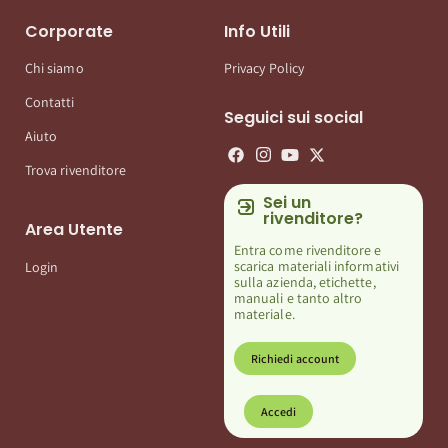
Corporate
Info Utili
Chi siamo
Privacy Policy
Contatti
Seguici sui social
Aiuto
Trova rivenditore
Sei un
rivenditore?
Area Utente
Entra come rivenditore e
scarica materiali informativi
Login
sulla azienda, etichette,
manuali e tanto altro
materiale.
Richiedi account
Accedi