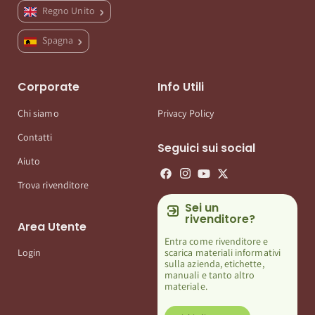
Regno Unito
Spagna
Corporate
Info Utili
Chi siamo
Privacy Policy
Contatti
Seguici sui social
Aiuto
Trova rivenditore
Sei un
rivenditore?
Area Utente
Entra come rivenditore e
scarica materiali informativi
Login
sulla azienda, etichette,
manuali e tanto altro
materiale.