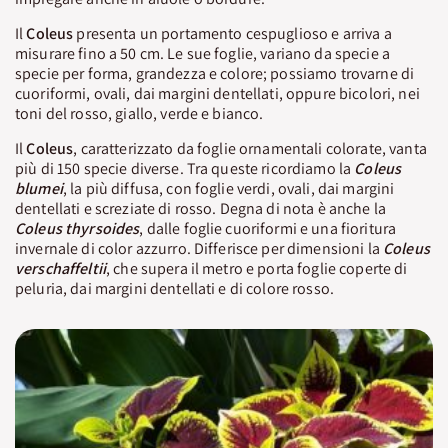
Il
Coleus
presenta un portamento cespuglioso e arriva a
misurare fino a 50 cm. Le sue foglie, variano da specie a
specie per forma, grandezza e colore; possiamo trovarne di
cuoriformi, ovali, dai margini dentellati, oppure bicolori, nei
toni del rosso, giallo, verde e bianco.
Il
Coleus
, caratterizzato da foglie ornamentali colorate, vanta
più di 150 specie diverse. Tra queste ricordiamo la
Coleus
blumei
, la più diffusa, con foglie verdi, ovali, dai margini
dentellati e screziate di rosso. Degna di nota è anche la
Coleus thyrsoides
, dalle foglie cuoriformi e una fioritura
invernale di color azzurro. Differisce per dimensioni la
Coleus
verschaffeltii
, che supera il metro e porta foglie coperte di
peluria, dai margini dentellati e di colore rosso.