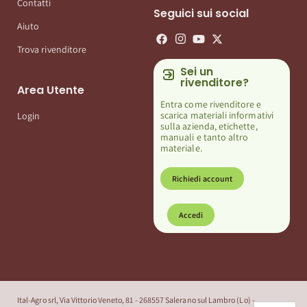
Contatti
Seguici sui social
Aiuto
Trova rivenditore
Sei un
rivenditore?
Area Utente
Entra come rivenditore e
scarica materiali informativi
Login
sulla azienda, etichette,
manuali e tanto altro
materiale.
Richiedi account
Accedi
Ital-Agro srl, Via Vittorio Veneto, 81 - 268557 Salerano sul Lambro (Lo) -