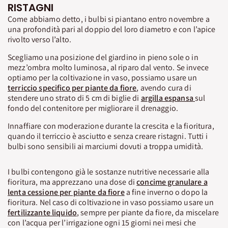
RISTAGNI
Come abbiamo detto, i bulbi si piantano entro novembre a
una profondità pari al doppio del loro diametro e con l’apice
rivolto verso l’alto.
Scegliamo una posizione del giardino in pieno sole o in
mezz’ombra molto luminosa, al riparo dal vento. Se invece
optiamo per la coltivazione in vaso, possiamo usare un
terriccio specifico per piante da fiore
, avendo cura di
stendere uno strato di 5 cm di biglie di
argilla espansa
sul
fondo del contenitore per migliorare il drenaggio.
Innaffiare con moderazione durante la crescita e la fioritura,
quando il terriccio è asciutto e senza creare ristagni. Tutti i
bulbi sono sensibili ai marciumi dovuti a troppa umidità.
I bulbi contengono già le sostanze nutritive necessarie alla
fioritura, ma apprezzano una dose di
concime granulare a
lenta cessione per piante da fiore
a fine inverno o dopo la
fioritura. Nel caso di coltivazione in vaso possiamo usare un
fertilizzante liquido
, sempre per piante da fiore, da miscelare
con l’acqua per l’irrigazione ogni 15 giorni nei mesi che