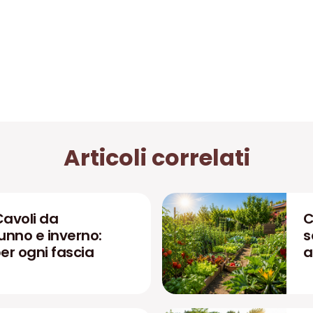
Articoli correlati
Cavoli da
C
unno e inverno:
s
r ogni fascia
a