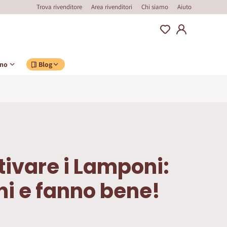
Trova rivenditore
Area rivenditori
Chi siamo
Aiuto
ino
Blog
ivare i Lamponi:
i e fanno bene!