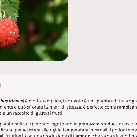
bus idaeus
) è molto semplice, in quanto è una pianta adatta a ogn
mente e può sfiorare i 2 metri di altezza, è perfetto come
rampican
ala un raccolto di gustosi frutti.
pparato radicale perenne, ogni anno in primavera produce nuovi ra
ificano per resistere alle rigide temperature invernali. I polloni eme
gli fruttiferi, con una produzione di
Lamponi
che va da giugno fino