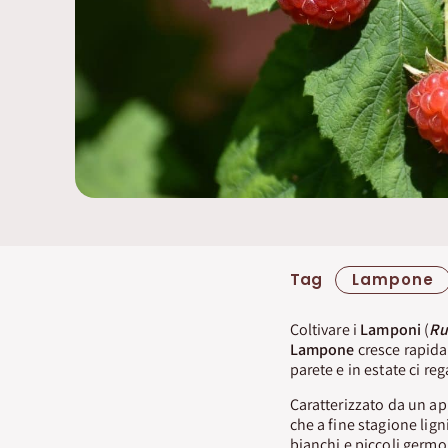
Tag
Lampone
Coltivare i
Lamponi
(
Ru
Lampone
cresce rapida
parete e in estate ci reg
Caratterizzato da un a
che a fine stagione lign
bianchi e piccoli germo