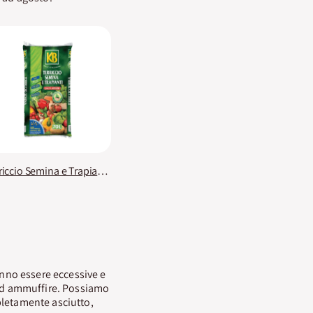
Terriccio Semina e Trapianti KB PREMIUM
ranno essere eccessive e
o ad ammuffire. Possiamo
pletamente asciutto,