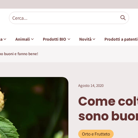
sa
Animali
Prodotti BIO
Novità
Prodotti a patent
no buoni e fanno bene!
Agosto 14, 2020
Come colt
sono buon
Orto e Frutteto