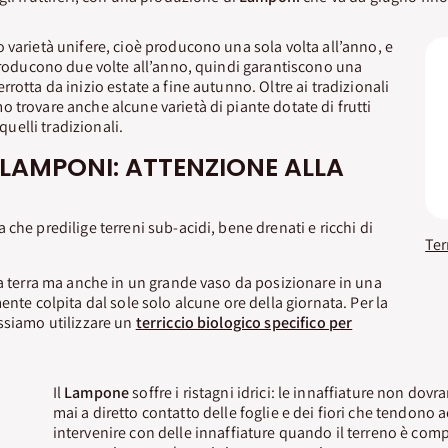
 varietà unifere, cioè producono una sola volta all’anno, e
 producono due volte all’anno, quindi garantiscono una
rotta da inizio estate a fine autunno. Oltre ai tradizionali
o trovare anche alcune varietà di piante dotate di frutti
 quelli tradizionali.
 LAMPONI: ATTENZIONE ALLA
 che predilige terreni sub-acidi, bene drenati e ricchi di
na terra ma anche in un grande vaso da posizionare in una
ente colpita dal sole solo alcune ore della giornata. Per la
ssiamo utilizzare un
terriccio biologico specifico per
Il
Lampone
soffre i ristagni idrici: le innaffiature non dov
mai a diretto contatto delle foglie e dei fiori che tendon
intervenire con delle innaffiature quando il terreno è com