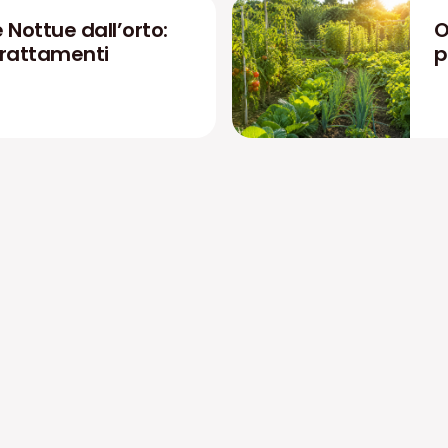
 Nottue dall’orto:
O
 trattamenti
p