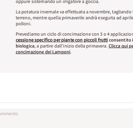
oppure sistemando un irrigatore a goccia.
La potatura invernale va effettuata a novembre, tagliando t
terreno, mentre quella primaverile andrà eseguita ad aprile
polloni.
Prevediamo un ciclo di concimazione con 3 o 4 applicazion
cessione specifico per piante con piccoli frutti
consentito i
biologica
, a partire dall’inizio della primavera.
Clicca qui p
concimazione dei Lamponi
.