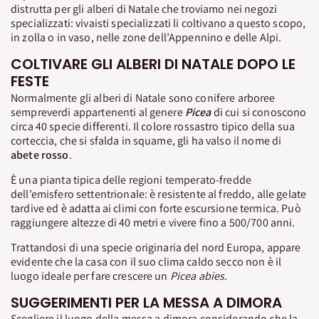
distrutta per gli alberi di Natale che troviamo nei negozi
specializzati: vivaisti specializzati li coltivano a questo scopo,
in zolla o in vaso, nelle zone dell’Appennino e delle Alpi.
COLTIVARE GLI ALBERI DI NATALE DOPO LE
FESTE
Normalmente gli alberi di Natale sono conifere arboree
sempreverdi appartenenti al genere
Picea
di cui si conoscono
circa 40 specie differenti. Il colore rossastro tipico della sua
corteccia, che si sfalda in squame, gli ha valso il nome di
abete rosso
.
È una pianta tipica delle regioni temperato-fredde
dell’emisfero settentrionale: è resistente al freddo, alle gelate
tardive ed è adatta ai climi con forte escursione termica. Può
raggiungere altezze di 40 metri e vivere fino a 500/700 anni.
Trattandosi di una specie originaria del nord Europa, appare
evidente che la casa con il suo clima caldo secco non è il
luogo ideale per fare crescere un
Picea abies
.
SUGGERIMENTI PER LA MESSA A DIMORA
Scegliere il luogo della messa a dimora considerando che la