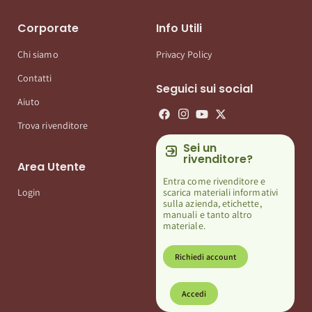
Corporate
Info Utili
Chi siamo
Privacy Policy
Contatti
Seguici sui social
Aiuto
Trova rivenditore
Sei un
rivenditore?
Area Utente
Entra come rivenditore e
scarica materiali informativi
Login
sulla azienda, etichette,
manuali e tanto altro
materiale.
Richiedi account
Accedi