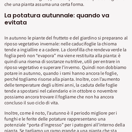
che una pianta assuma una certa forma.
La potatura autunnale: quando va
evitata
In autunno le piante del frutteto e del giardino si preparano al
riposo vegetativo invernale: nelle caducifoglie la chioma
tende a ingiallire e a cadere. La clorofilla che rendeva verde la
foglia però non “evapora” ma viene restituita alla pianta: è
quindi una riserva di sostanze nutritive, utili per entrare in
riposo vegetativo e superare l’inverno. Quindi non dobbiamo
potare in autunno, quando i rami hanno ancora le foglie,
perché togliamo risorse alla pianta. Inoltre, con l’aumento
delle temperature degli ultimi anni, la caduta delle foglie
tende a spostarsi nel calendario e in ottobre o novembre
possiamo ancora trovare il fogliame che non ha ancora
concluso il suo ciclo di vita.
Inoltre, come è noto, l’autunno è il periodo migliore per i
funghi e le ferite delle potature rappresentano una
potenziale “porta d’ingresso” per i patogeni all’interno della
pianta. Se tagliamo un ramo grande a una pianta che sta