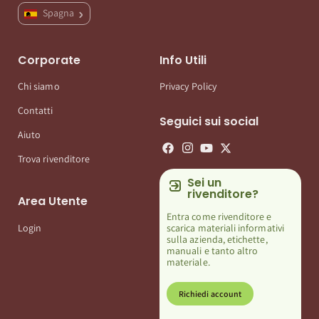
Spagna
Corporate
Info Utili
Chi siamo
Privacy Policy
Contatti
Seguici sui social
Aiuto
Trova rivenditore
Sei un
rivenditore?
Area Utente
Entra come rivenditore e
scarica materiali informativi
Login
sulla azienda, etichette,
manuali e tanto altro
materiale.
Richiedi account