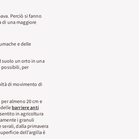
ava. Perciò si fanno
ca di una maggiore
 lumache e delle
 suolo un orto in una
 possibili, per
coltà di movimento di
re per almeno 20 cm e
 delle
barriere anti
entito in agricoltura
eamente i granuli
 serali, dalla primavera
erficie dell’argilla è