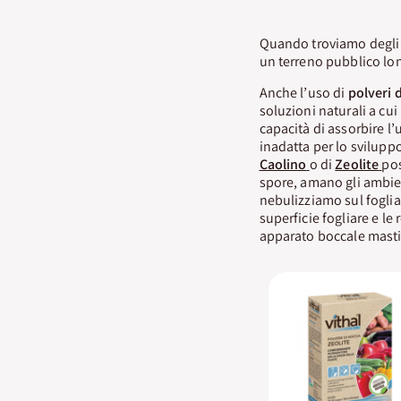
Quando troviamo degli 
un terreno pubblico lon
Anche l’uso di
polveri d
soluzioni naturali a cui
capacità di assorbire l
inadatta per lo sviluppo
Caolino
o di
Zeolite
pos
spore, amano gli ambien
nebulizziamo sul fogliame
superficie fogliare e l
apparato boccale masti