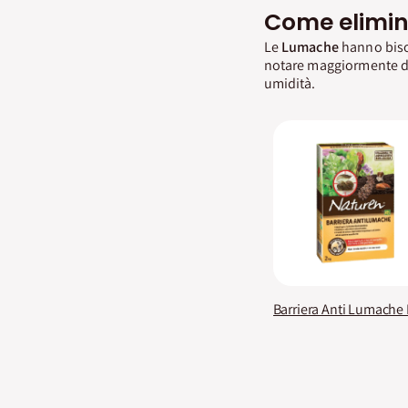
Come elimin
Le
Lumache
hanno bisog
notare maggiormente di
umidità.