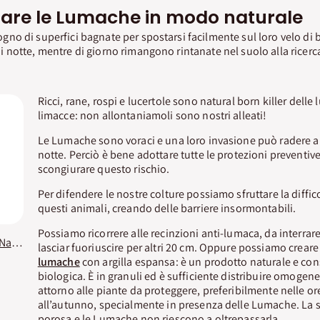
are le Lumache in modo naturale
no di superfici bagnate per spostarsi facilmente sul loro velo di b
 notte, mentre di giorno rimangono rintanate nel suolo alla ricer
Ricci, rane, rospi e lucertole sono natural born killer delle
limacce: non allontaniamoli sono nostri alleati!
Le Lumache sono voraci e una loro invasione può radere al
notte. Perciò è bene adottare tutte le protezioni preventive
scongiurare questo rischio.
Per difendere le nostre colture possiamo sfruttare la diffi
questi animali, creando delle barriere insormontabili.
Possiamo ricorrere alle recinzioni anti-lumaca, da interra
Barriera Anti Lumache Naturen
lasciar fuoriuscire per altri 20 cm. Oppure possiamo creare
lumache
con argilla espansa: è un prodotto naturale e cons
biologica. È in granuli ed è sufficiente distribuire omogen
attorno alle piante da proteggere, preferibilmente nelle ore
all’autunno, specialmente in presenza delle Lumache. La sup
porosa e le Lumache non riescono a oltrepassarla.