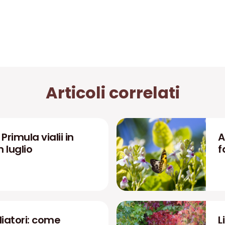
Articoli correlati
rimula vialii in
A
n luglio
f
liatori: come
L