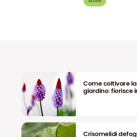
Accedi
Come coltivare la P
giardino: fiorisce i
Crisomelidi defog