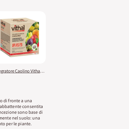
Integratore Caolino Vithal Bio
o di fronte a una
 abbattente consentita
ncezione sono base di
lmente nel suolo: una
to per le piante.