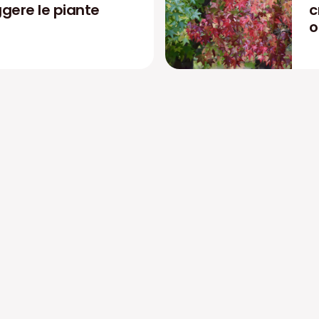
ggere le piante
c
o