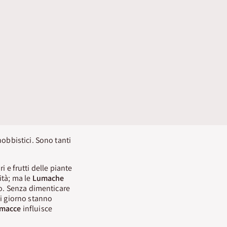
hobbistici. Sono tanti
ri e frutti delle piante
ità; ma le
Lumache
lo. Senza dimenticare
di giorno stanno
imacce
influisce