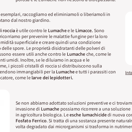
esemplari, raccogliamo ed eliminiamoli o liberiamoli in
tano dal nostro giardino.
i roccia
è utile contro le
Lumache
e le
Limacce.
Sono
 ricorriamo per prevenire le malattie fungine per la loro
’umidità superficiale e creare quindi una condizione
 delle spore. Le proprietà disidratanti delle polveri di
sono essere utili anche contro le
Lumache
che, come le
ti umidi. Inoltre, se le diluiamo in acqua e le
, i piccoli cristalli di roccia si distribuiscono sulla
e rendono immangiabili per la
Lumache
e tutti i parassiti con
catore, come le
larve dei lepidotteri.
Se non abbiamo adottato soluzioni preventive e ci troviam
invasione di
Lumache
possiamo ricorrere a una soluzione
in agricoltura biologica. Le
esche lumachicide
di nuova co
Fosfato Ferrico
. Si tratta di una sostanza presente natura
volta degradato dai microrganismi si trasforma in nutrimen