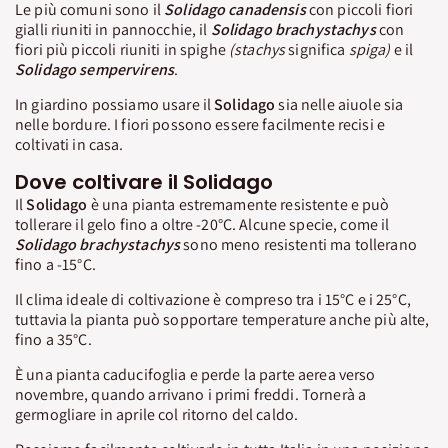
Le più comuni sono il
Solidago canadensis
con piccoli fiori
gialli riuniti in pannocchie, il
Solidago brachystachys
con
fiori più piccoli riuniti in spighe
(stachys
significa
spiga)
e il
Solidago sempervirens
.
In giardino possiamo usare il
Solidago
sia nelle aiuole sia
nelle bordure. I fiori possono essere facilmente recisi e
coltivati in casa.
Dove coltivare il Solidago
Il
Solidago
è una pianta estremamente resistente e può
tollerare il gelo fino a oltre -20°C. Alcune specie, come il
Solidago brachystachys
sono meno resistenti ma tollerano
fino a -15°C.
Il clima ideale di coltivazione è compreso tra i 15°C e i 25°C,
tuttavia la pianta può sopportare temperature anche più alte,
fino a 35°C.
È una pianta caducifoglia e perde la parte aerea verso
novembre, quando arrivano i primi freddi. Tornerà a
germogliare in aprile col ritorno del caldo.