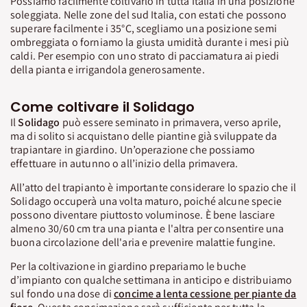
Possiamo facilmente coltivarlo in tutta Italia in una posizione
soleggiata. Nelle zone del sud Italia, con estati che possono
superare facilmente i 35°C, scegliamo una posizione semi
ombreggiata o forniamo la giusta umidità durante i mesi più
caldi. Per esempio con uno strato di pacciamatura ai piedi
della pianta e irrigandola generosamente.
Come coltivare il Solidago
Il
Solidago
può essere seminato in primavera, verso aprile,
ma di solito si acquistano delle piantine già sviluppate da
trapiantare in giardino. Un’operazione che possiamo
effettuare in autunno o all’inizio della primavera.
All’atto del trapianto è importante considerare lo spazio che il
Solidago occuperà una volta maturo, poiché alcune specie
possono diventare piuttosto voluminose. È bene lasciare
almeno 30/60 cm tra una pianta e l'altra per consentire una
buona circolazione dell'aria e prevenire malattie fungine.
Per la coltivazione in giardino prepariamo le buche
d’impianto con qualche settimana in anticipo e distribuiamo
sul fondo una dose di
concime a lenta cessione per piante da