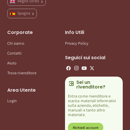
Regno Unito
Spagna
Corporate
Info Utili
Chi siamo
Privacy Policy
Contatti
Seguici sui social
Aiuto
Trova rivenditore
Sei un
rivenditore?
Area Utente
Entra come rivenditore e
scarica materiali informativi
Login
sulla azienda, etichette,
manuali e tanto altro
materiale.
Richiedi account